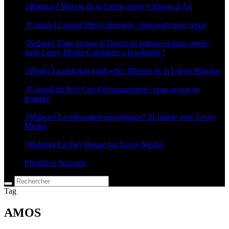
[Blagnac] Maison de la Literie invite Château d’Ax
5 mars 2025
[Cuisine] Cuisine Plus Colomiers : bien parti pour rester
17 janvier 2025
[Solaire] Votre facture d’électricité grimpe chaque année,
mais Leroy Merlin Colomiers a la solution !
18 septembre 2024
[Dodo] Liquidation totale chez Maison de la Literie Blagnac
4 septembre 2024
[Conseil du Pro] Geo Environnement : pour ne pas se
tromper
18 avril 2024
[Maison] La rénovation énergétique? Si simple avec Leroy
Merlin
6 septembre 2023
[Habitat] La Tiny House par Leroy Merlin
4 mai 2023
Précédent
Suivante
Tag
AMOS