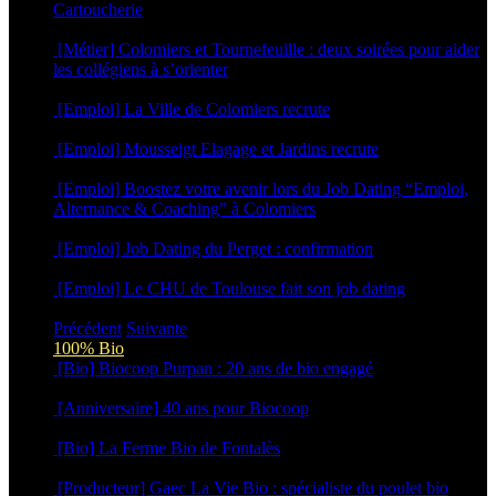
Cartoucherie
16 février 2026
[Métier] Colomiers et Tournefeuille : deux soirées pour aider
les collégiens à s’orienter
3 février 2026
[Emploi] La Ville de Colomiers recrute
5 novembre 2025
[Emploi] Mousseigt Elagage et Jardins recrute
17 septembre 2025
[Emploi] Boostez votre avenir lors du Job Dating “Emploi,
Alternance & Coaching” à Colomiers
23 avril 2025
[Emploi] Job Dating du Perget : confirmation
14 avril 2025
[Emploi] Le CHU de Toulouse fait son job dating
19 février 2025
Précédent
Suivante
100% Bio
[Bio] Biocoop Purpan : 20 ans de bio engagé
16 juin 2026
[Anniversaire] 40 ans pour Biocoop
15 juin 2026
[Bio] La Ferme Bio de Fontalès
27 avril 2026
[Producteur] Gaec La Vie Bio : spécialiste du poulet bio