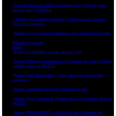
15 mars 2022
[Cuisine] Jusqu’à 2500€ d’avantages sur l’achat de votre
cuisine chez COMERA
14 mars 2022
[Abeilles] Les plantes mellifères à l’honneur aux Espaces
Verts du Languedoc
14 mars 2022
[Maison] La Pergola bioclimatique par Capitoul Ouvertures
24 février 2022
Précédent
Suivante
Immo
[Expo] Ça déborde Caserne Jacques Vion
25 juin 2026
[Salon] Habitat et Immobilier en Occitanie du 2 au 5 octobre
: double salon au MEETT
26 septembre 2025
[Immo] S&F Immobilier : « Nos clients ne sont pas des
numéros »
30 juin 2025
[Immo] Immobilier en 2025 : éclaircie en vue
8 janvier 2025
[Salon] Tout l’univers de l’habitat du 3 au 6 octobre 2024 au
MEETT
26 septembre 2024
[Immo] PROMOMIDI : «Notre rôle est d’apporter des