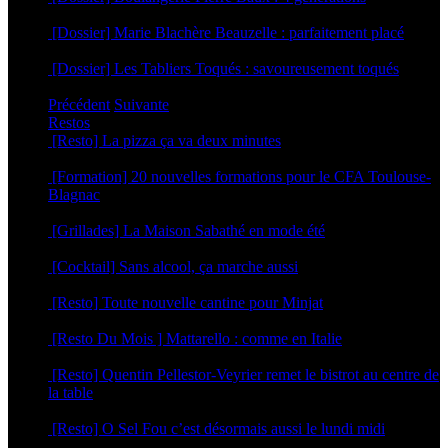
4 mai 2026
[Dossier] Marie Blachère Beauzelle : parfaitement placé
30 avril 2026
[Dossier] Les Tabliers Toqués : savoureusement toqués
29 avril 2026
Précédent
Suivante
Restos
[Resto] La pizza ça va deux minutes
2 juillet 2026
[Formation] 20 nouvelles formations pour le CFA Toulouse-
Blagnac
19 juin 2026
[Grillades] La Maison Sabathé en mode été
17 juin 2026
[Cocktail] Sans alcool, ça marche aussi
16 juin 2026
[Resto] Toute nouvelle cantine pour Minjat
11 juin 2026
[Resto Du Mois ] Mattarello : comme en Italie
8 juin 2026
[Resto] Quentin Pellestor-Veyrier remet le bistrot au centre de
la table
3 juin 2026
[Resto] O Sel Fou c’est désormais aussi le lundi midi
30 avril 2026