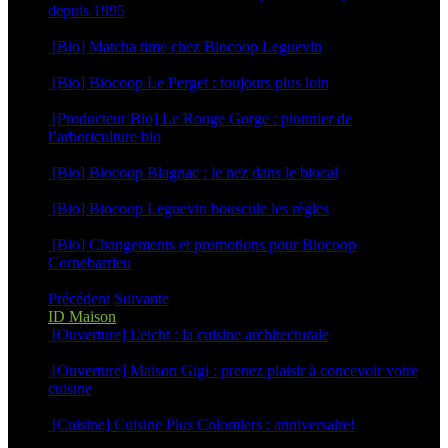
depuis 1995
26 mars 2026
[Bio] Matcha time chez Biocoop Leguevin
15 décembre 2025
[Bio] Biocoop Le Perget : toujours plus loin
10 décembre 2025
[Producteur Bio] Le Rouge Gorge : pionnier de
l’arboriculture bio
3 novembre 2025
[Bio] Biocoop Blagnac : le nez dans le biocal
30 octobre 2025
[Bio] Biocoop Leguevin bouscule les règles
16 octobre 2025
[Bio] Changements et promotions pour Biocoop
Cornebarrieu
1 septembre 2025
Précédent
Suivante
ID Maison
[Ouverture] Leicht : la cuisine architecturale
22 avril 2025
[Ouverture] Maison Gigi : prenez plaisir à concevoir votre
cuisine
12 mars 2025
[Cuisine] Cuisine Plus Colomiers : anniversaire!
6 mars 2025