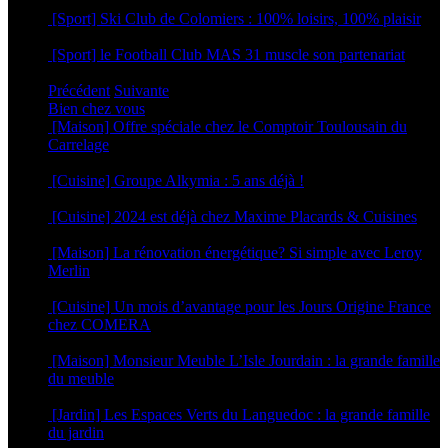
12 mars 2026
[Sport] Ski Club de Colomiers : 100% loisirs, 100% plaisir
9 mars 2026
[Sport] le Football Club MAS 31 muscle son partenariat
5 mars 2026
Précédent
Suivante
Bien chez vous
[Maison] Offre spéciale chez le Comptoir Toulousain du
Carrelage
4 juin 2025
[Cuisine] Groupe Alkymia : 5 ans déjà !
9 avril 2025
[Cuisine] 2024 est déjà chez Maxime Placards & Cuisines
28 novembre 2023
[Maison] La rénovation énergétique? Si simple avec Leroy
Merlin
6 septembre 2023
[Cuisine] Un mois d’avantage pour les Jours Origine France
chez COMERA
2 mars 2023
[Maison] Monsieur Meuble L’Isle Jourdain : la grande famille
du meuble
25 août 2022
[Jardin] Les Espaces Verts du Languedoc : la grande famille
du jardin