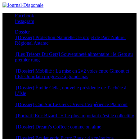
Facebook
Instagram
Dossier
[Dossier] Protection Naturelle : le projet de Parc Naturel
Régional Astarac
20 juillet 2026
[Les Trésors Du Gers] Souveraineté alimentaire : le Gers au
premier rang
6 juillet 2026
[Dossier] Mobilité : La mise en 2×2 voies entre Gimont et
l’Isle-Jourdain progresse à grands pas
29 juin 2026
[Dossier] Émilie Cella, nouvelle présidente de J’achète à
L’Isle
25 juin 2026
[Dossier] Cap Sur Le Gers : Vivez l’expérience Plaimont
24 juin 2026
[Portrait] Éric Bizard : « Le plus important c’est le collectif »
22 juin 2026
[Dossier] Dream’s Coffee : comme on aime
5 mai 2026
[Dossier] Boulangerie Pierre Baux : 4 générations