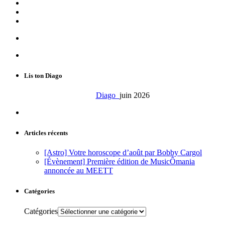
Lis ton Diago
Diago
juin 2026
Articles récents
[Astro] Votre horoscope d’août par Bobby Cargol
[Évènement] Première édition de MusicÔmania
annoncée au MEETT
Catégories
Catégories