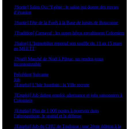
11 mai 2026
[Sortie] Salon Occ’Ygène : le salon qui donne des envies
d’évasion
16 mars 2026
[Sortie] Fête de la Forêt à la Base de loisirs de Bouconne
4 mars 2026
[Tradition] Carnaval : les super-héros envahissent Colomiers
23 février 2026
[Salon] L’Immobilier reprend son souffle du 13 au 15 mars
au MEETT
12 février 2026
[Noël] Marché de Noël à Pibrac, un rendez-vous
incontournable
9 décembre 2025
Précédent
Suivante
Job
[Emploi] L’Isle Jourdain : la Ville recrute
21 juillet 2026
[Emploi] Job dating emploi, alternance et jobs saisonniers à
Colomiers
2 avril 2026
[Emploi] Plus de 1 000 postes à pourvoir dans
l’aéronautique, le spatial et la défense
11 mars 2026
[Emploi] Job du CHU de Toulouse : une 2ème édition à la