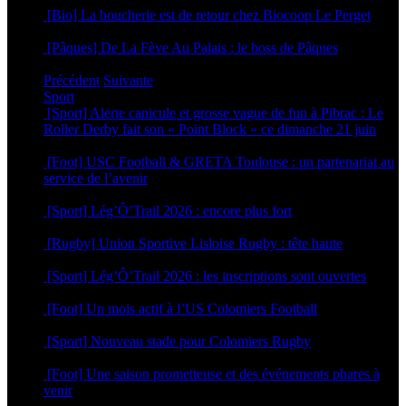
[Bio] La boucherie est de retour chez Biocoop Le Perget
24 mars 2026
[Pâques] De La Fève Au Palais : le boss de Pâques
20 mars 2026
Précédent
Suivante
Sport
[Sport] Alerte canicule et grosse vague de fun à Pibrac : Le
Roller Derby fait son « Point Block » ce dimanche 21 juin
18 juin 2026
[Foot] USC Football & GRETA Toulouse : un partenariat au
service de l’avenir
17 juin 2026
[Sport] Lég’Ô’Trail 2026 : encore plus fort
16 juin 2026
[Rugby] Union Sportive Lisloise Rugby : tête haute
5 juin 2026
[Sport] Lég’Ô’Trail 2026 : les inscriptions sont ouvertes
4 mai 2026
[Foot] Un mois actif à l’US Colomiers Football
22 avril 2026
[Sport] Nouveau stade pour Colomiers Rugby
1 avril 2026
[Foot] Une saison prometteuse et des événements phares à
venir