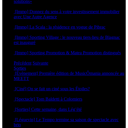
solutions»
23 septembre 2024
[Immo] Donnez du sens à votre investissement immobilier
avec Une Autre Agence
29 novembre 2023
[Immo] La Scala : la résidence en vogue de Pibrac
21 avril 2023
[Immo] Sporting Village : le nouveau tiers-lieu de Blagnac
est inauguré
18 octobre 2022
[Immo] Sporting Promotion & Matea Promotion distingués
23 septembre 2022
Précédent
Suivante
Sorties
[Évènement] Première édition de MusicÔmania annoncée au
MEETT
29 juillet 2026
[Ciné] On se fait un ciné sous les Étoiles?
23 juillet 2026
[Spectacle] Tom Baldetti à Colomiers
23 juillet 2026
[Sorties] Cette semaine, dans Lég’été
15 juillet 2026
[Léguevin] Le Tempo termine sa saison de spectacle avec
brio