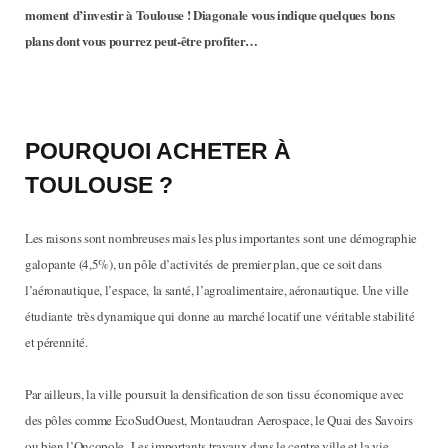
moment d’investir à Toulouse ! Diagonale vous indique quelques bons
plans dont vous pourrez peut-être profiter…
POURQUOI ACHETER À
TOULOUSE ?
Les raisons sont nombreuses mais les plus importantes sont une démographie
galopante (4,5%), un pôle d’activités de premier plan, que ce soit dans
l’aéronautique, l’espace, la santé, l’agroalimentaire, aéronautique. Une ville
étudiante très dynamique qui donne au marché locatif une véritable stabilité
et pérennité.
Par ailleurs, la ville poursuit la densification de son tissu économique avec
des pôles comme EcoSudOuest, Montaudran Aerospace, le Quai des Savoirs
ou bien l’Oncopole. Les importants travaux dans le centre ville et la vie