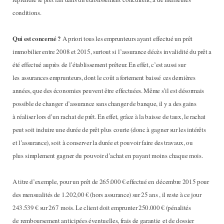
conditions.
Qui est concerné ?
A priori tous les emprunteurs ayant e
ff
ectué un prêt
immobilier entre 2008 et 2015, surtout si l’assurance décès invalidité du prêt a
été e
ff
ectué auprès de l’établissement prêteur. En e
ff
et, c’est aussi sur
les assurances emprunteurs, dont le coût a fortement baissé ces dernières
années, que des économies peuvent être e
ff
ectuées. Même s’il est désormais
possible de changer d’assurance sans changer de banque, il y a des gains
à réaliser lors d’un rachat de prêt. En e
ff
et, grâce à la baisse de taux, le rachat
peut soit induire une durée de prêt plus courte (donc à gagner sur les intérêts
et l’assurance), soit à conserver la durée et pouvoir faire des travaux, ou
plus simplement gagner du pouvoir d’achat en payant moins chaque mois.
A titre d’exemple, pour un prêt de 265.000 € e
ff
ectué en décembre 2015 pour
des mensualités de 1.202,00 € (hors assurance) sur 25 ans , il reste à ce jour
243.539 € sur 267 mois. Le client doit emprunter 250.000 € (pénalités
de remboursement anticipées éventuelles, frais de garantie et de dossier