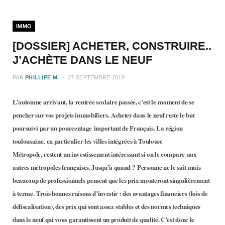
b
a
IMMO
o
g
[DOSSIER] ACHETER, CONSTRUIRE..
o
r
J’ACHÈTE DANS LE NEUF
PAR
PHILLIPE M.
27 SEPTEMBRE 2018
k
a
L’automne arrivant, la rentrée scolaire passée, c’est le moment de se
m
pencher sur vos projets immobiliers. Acheter dans le neuf reste le but
poursuivi par un pourcentage important de Français. La région
toulousaine, en particulier les villes intégrées à Toulouse
Métropole, restent un investissement intéressant si on le compare aux
autres métropoles françaises. Jusqu’à quand ? Personne ne le sait mais
beaucoup de professionnels pensent que les prix monteront singulièrement
à terme. Trois bonnes raisons d’investir : des avantages financiers (lois de
défiscalisation), des prix qui sont assez stables et des normes techniques
dans le neuf qui vous garantissent un produit de qualité. C’est donc le