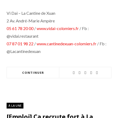
Vi Dai – La Cantine de Xuan
2 Av. André-Marie Ampère
05 61 78 20 00
/
www.vidai-colomiers.fr
/ Fb :
@vidai.restaurant
07 87 01 98 22
/
www.cantinedexuan-colomiers.fr
/ Fb :
@Lacantinedexuan
CONTINUER
À LA UNE
[Emploi] Ça recrute fort à La