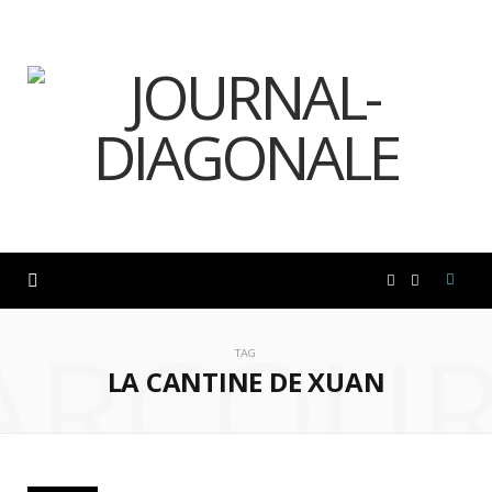
F
I
ARCOUR
a
n
TAG
LA CANTINE DE XUAN
c
s
e
t