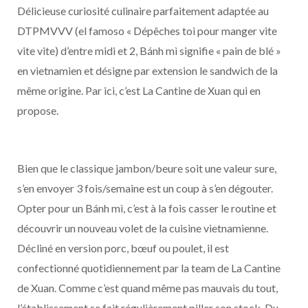
Délicieuse curiosité culinaire parfaitement adaptée au
DTPMVVV (el famoso « Dépêches toi pour manger vite
vite vite) d’entre midi et 2, Bánh mì signifie « pain de blé »
en vietnamien et désigne par extension le sandwich de la
même origine. Par ici, c’est La Cantine de Xuan qui en
propose.
Bien que le classique jambon/beure soit une valeur sure,
s’en envoyer 3 fois/semaine est un coup à s’en dégouter.
Opter pour un Bánh mì, c’est à la fois casser le routine et
découvrir un nouveau volet de la cuisine vietnamienne.
Décliné en version porc, bœuf ou poulet, il est
confectionné quotidiennement par la team de La Cantine
de Xuan. Comme c’est quand même pas mauvais du tout,
l’établissement se fait régulièrement piller son stock. Du