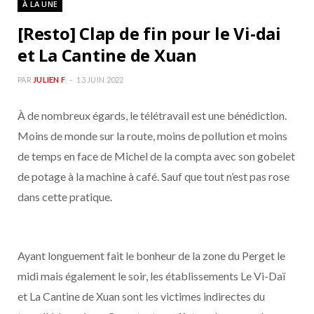
À LA UNE
b
a
[Resto] Clap de fin pour le Vi-dai
o
g
et La Cantine de Xuan
o
r
PAR
JULIEN F
13 JUIN 2022
À de nombreux égards, le télétravail est une bénédiction.
k
a
Moins de monde sur la route, moins de pollution et moins
m
de temps en face de Michel de la compta avec son gobelet
de potage à la machine à café. Sauf que tout n’est pas rose
dans cette pratique.
Ayant longuement fait le bonheur de la zone du Perget le
midi mais également le soir, les établissements Le Vi-Daï
et La Cantine de Xuan sont les victimes indirectes du