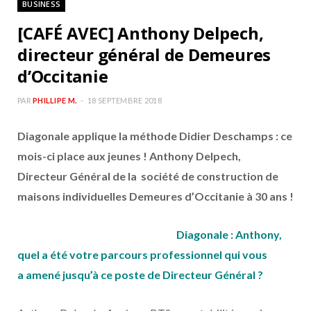
BUSINESS
b
a
[CAFÉ AVEC] Anthony Delpech,
o
g
directeur général de Demeures
d’Occitanie
o
r
PAR
PHILLIPE M.
18 SEPTEMBRE 2018
k
a
Diagonale applique la méthode Didier Deschamps : ce
m
mois-ci place aux jeunes ! Anthony Delpech,
Directeur Général de la société de construction de
maisons individuelles Demeures d’Occitanie à 30 ans !
Diagonale : Anthony,
quel a été votre parcours professionnel qui vous
a amené jusqu’à ce poste de Directeur Général ?