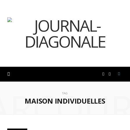
F
I
ARCOUR
a
n
TAG
MAISON INDIVIDUELLES
c
s
e
t