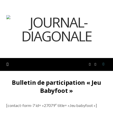
F
I
a
n
Bulletin de participation « Jeu
Babyfoot »
c
s
e
t
[contact-form-7 id= »27079″ title= »Jeu babyfoot »]