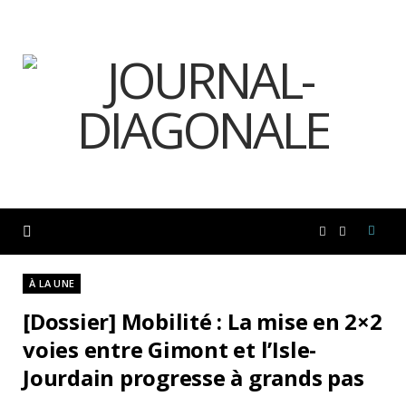
F
I
a
n
À LA UNE
[Dossier] Mobilité : La mise en 2×2
c
s
voies entre Gimont et l’Isle-
Jourdain progresse à grands pas
e
t