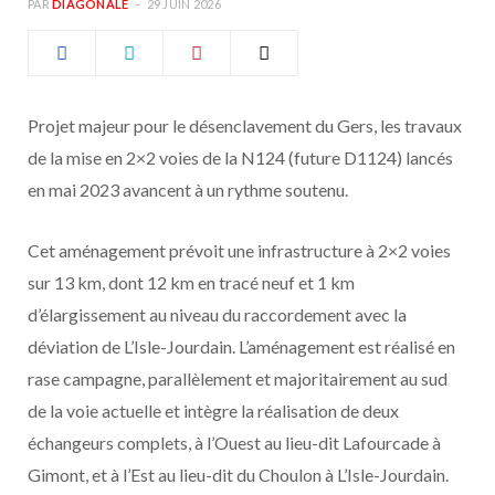
PAR
DIAGONALE
29 JUIN 2026
b
a
o
g
Projet majeur pour le désenclavement du Gers, les travaux
o
r
de la mise en 2×2 voies de la N124 (future D1124) lancés
k
a
en mai 2023 avancent à un rythme soutenu.
m
Cet aménagement prévoit une infrastructure à 2×2 voies
sur 13 km, dont 12 km en tracé neuf et 1 km
d’élargissement au niveau du raccordement avec la
déviation de L’Isle-Jourdain. L’aménagement est réalisé en
rase campagne, parallèlement et majoritairement au sud
de la voie actuelle et intègre la réalisation de deux
échangeurs complets, à l’Ouest au lieu-dit Lafourcade à
Gimont, et à l’Est au lieu-dit du Choulon à L’Isle-Jourdain.