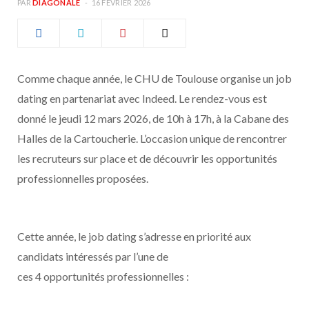
PAR
DIAGONALE
16 FÉVRIER 2026
b
a
o
g
Comme chaque année, le CHU de Toulouse organise un job
o
r
dating en partenariat avec Indeed. Le rendez-vous est
k
a
donné le jeudi 12 mars 2026, de 10h à 17h, à la Cabane des
Halles de la Cartoucherie. L’occasion unique de rencontrer
m
les recruteurs sur place et de découvrir les opportunités
professionnelles proposées.
Cette année, le job dating s’adresse en priorité aux
candidats intéressés par l’une de
ces 4 opportunités professionnelles :