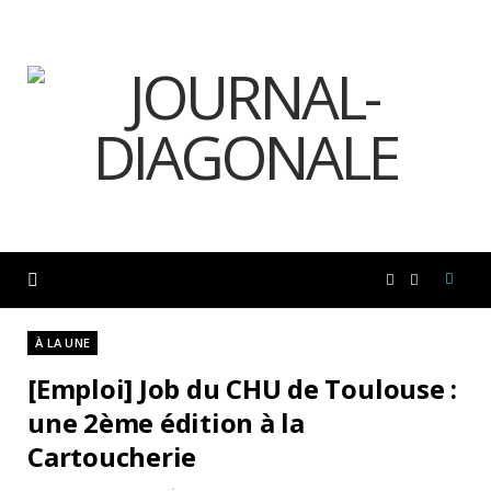
F
I
a
n
À LA UNE
[Emploi] Job du CHU de Toulouse :
c
s
une 2ème édition à la
Cartoucherie
e
t