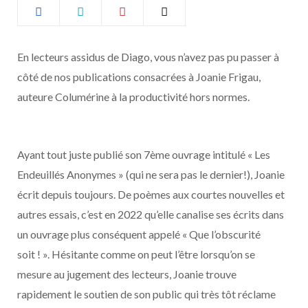
b
a
o
g
En lecteurs assidus de Diago, vous n’avez pas pu passer à
côté de nos publications consacrées à Joanie Frigau,
o
r
auteure Columérine à la productivité hors normes.
k
a
m
Ayant tout juste publié son 7ème ouvrage intitulé « Les
Endeuillés Anonymes » (qui ne sera pas le dernier!), Joanie
écrit depuis toujours. De poèmes aux courtes nouvelles et
autres essais, c’est en 2022 qu’elle canalise ses écrits dans
un ouvrage plus conséquent appelé « Que l’obscurité
soit ! ». Hésitante comme on peut l’être lorsqu’on se
mesure au jugement des lecteurs, Joanie trouve
rapidement le soutien de son public qui très tôt réclame