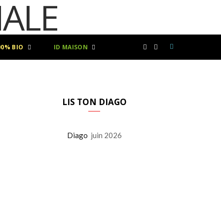
00% BIO
ID MAISON
F
I
a
n
c
s
LIS TON DIAGO
e
t
Diago
juin 2026
b
a
o
g
o
r