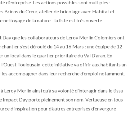
ité d’entreprise. Les actions possibles sont multiples :
les Bricos du Cœur, atelier de bricolage avec Habitat et
nettoyage de la nature…la liste est très ouverte.
ct Day que les collaborateurs de Leroy Merlin Colomiers ont
e chantier s’est déroulé du 14 au 16 Mars : une équipe de 12
r un local dans le quartier prioritaire du Val D’aran. En
l’Ouest Toulousain, cette initiative va offrir aux habitants un
ur les accompagner dans leur recherche d’emploi notamment.
 Leroy Merlin ainsi qu’à sa volonté d’interagir dans le tissu
tive Impact Day porte pleinement son nom. Vertueuse en tous
ource d’inspiration pour d’autres entreprises d’envergure