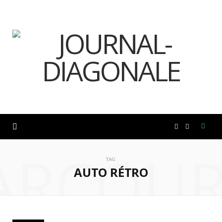
F
I
ARCOUR
a
n
TAG
AUTO RÉTRO
c
s
e
t