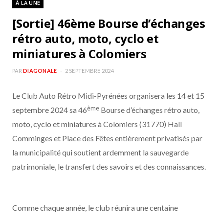
À LA UNE
b
a
[Sortie] 46ème Bourse d’échanges
o
g
rétro auto, moto, cyclo et
miniatures à Colomiers
o
r
PAR
DIAGONALE
2 SEPTEMBRE 2024
k
a
Le Club Auto Rétro Midi-Pyrénées organisera les 14 et 15
m
ème
septembre 2024 sa 46
Bourse d’échanges rétro auto,
moto, cyclo et miniatures à Colomiers (31770) Hall
Comminges et Place des Fêtes entièrement privatisés par
la municipalité qui soutient ardemment la sauvegarde
patrimoniale, le transfert des savoirs et des connaissances.
Comme chaque année, le club réunira une centaine