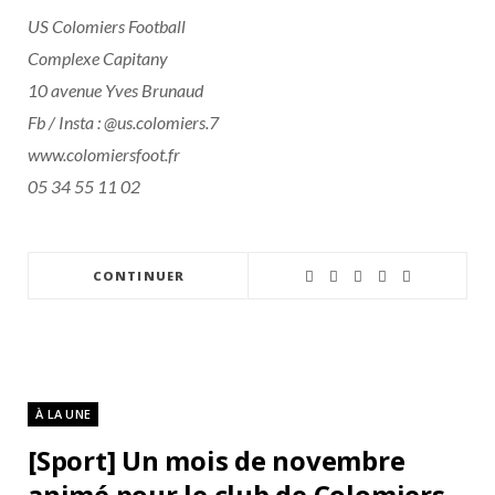
US Colomiers Football
Complexe Capitany
10 avenue Yves Brunaud
Fb / Insta : @us.colomiers.7
www.colomiersfoot.fr
05 34 55 11 02
CONTINUER
À LA UNE
[Sport] Un mois de novembre
animé pour le club de Colomiers