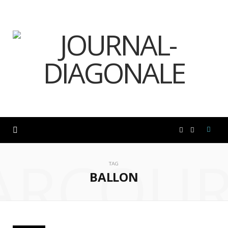
F
I
ARCOUR
a
n
TAG
BALLON
c
s
e
t