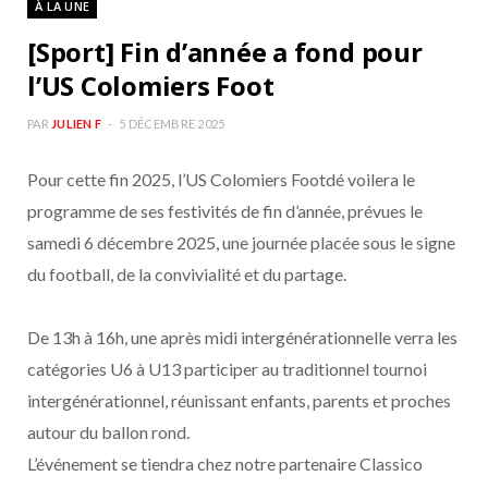
À LA UNE
b
a
[Sport] Fin d’année a fond pour
o
g
l’US Colomiers Foot
o
r
PAR
JULIEN F
5 DÉCEMBRE 2025
Pour cette fin 2025, l’US Colomiers Footdé voilera le
k
a
programme de ses festivités de fin d’année, prévues le
m
samedi 6 décembre 2025, une journée placée sous le signe
du football, de la convivialité et du partage.
De 13h à 16h, une après midi intergénérationnelle verra les
catégories U6 à U13 participer au traditionnel tournoi
intergénérationnel, réunissant enfants, parents et proches
autour du ballon rond.
L’événement se tiendra chez notre partenaire Classico