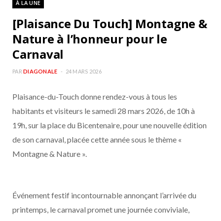
À LA UNE
b
a
[Plaisance Du Touch] Montagne &
o
g
Nature à l’honneur pour le
Carnaval
o
r
PAR
DIAGONALE
24 MARS 2026
k
a
Plaisance-du-Touch donne rendez-vous à tous les
m
habitants et visiteurs le samedi 28 mars 2026, de 10h à
19h, sur la place du Bicentenaire, pour une nouvelle édition
de son carnaval, placée cette année sous le thème «
Montagne & Nature ».
Événement festif incontournable annonçant l’arrivée du
printemps, le carnaval promet une journée conviviale,