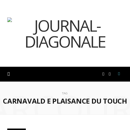
F
I
ARCOUR
a
n
TAG
CARNAVALD E PLAISANCE DU TOUCH
c
s
e
t