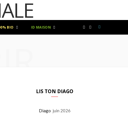
00% BIO
ID MAISON
F
I
IR
a
n
c
s
e
t
b
a
LIS TON DIAGO
o
g
Diago
juin 2026
o
r