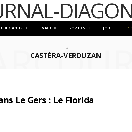
 CHEZ VOUS
IMMO
SORTIES
JOB
1
ARCOUR
TAG
CASTÉRA-VERDUZAN
ns Le Gers : Le Florida