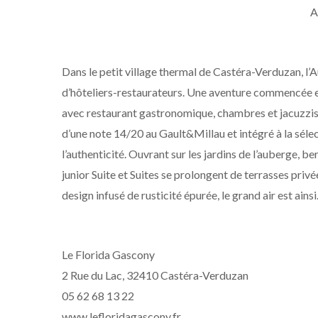
A
Dans le petit village thermal de Castéra-Verduzan, l’A
d’hôteliers-restaurateurs. Une aventure commencée
avec restaurant gastronomique, chambres et jacuzzis
d’une note 14/20 au Gault&Millau et intégré à la sélec
l’authenticité. Ouvrant sur les jardins de l’auberge, be
junior Suite et Suites se prolongent de terrasses privé
design infusé de rusticité épurée, le grand air est ainsi
Le Florida Gascony
2 Rue du Lac, 32410 Castéra-Verduzan
05 62 68 13 22
www.lefloridagascony.fr