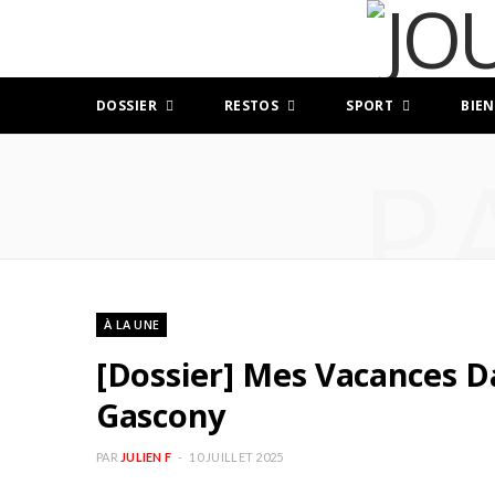
DOSSIER
RESTOS
SPORT
BIEN
P
À LA UNE
[Dossier] Mes Vacances Da
Gascony
PAR
JULIEN F
10 JUILLET 2025