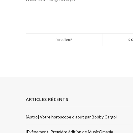
Par
Julien F
C
ARTICLES RÉCENTS
[Astro] Votre horoscope d’août par Bobby Cargol
[Évènement] Première édition de MusicÔmania