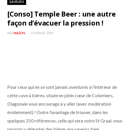
SAVEURS
b
a
[Conso] Temple Beer : une autre
o
g
façon d’évacuer la pression !
o
r
PAR
MAÏLYS
7 FÉVRIER 2018
k
a
m
Pour ceux qui ne se sont jamais aventurés à l’intérieur de
cette cave à bières, située en plein cœur de Colomiers,
Diagonale vous encourage à y aller (avec modération
évidemment) ! Outre l’avantage de trouver, dans les
quelques 250 références, celle qui sera votre St Graal, vous
pourrez y déguster des bières aux saveurs bien