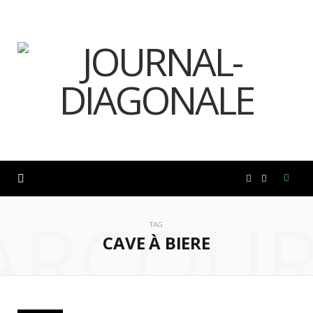
F
I
ARCOUR
a
n
TAG
CAVE À BIERE
c
s
e
t