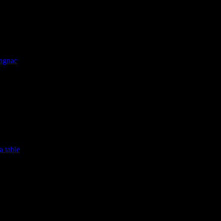
lagnac
a table