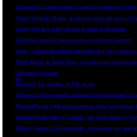
15 juillet 2026
[Léguevin] Le Tempo termine sa saison de spectacle avec brio
11 mai 2026
[Sortie] Salon Occ’Ygène : le salon qui donne des envies d’év
16 mars 2026
[Sortie] Fête de la Forêt à la Base de loisirs de Bouconne
4 mars 2026
[Tradition] Carnaval : les super-héros envahissent Colomiers
23 février 2026
[Salon] L’Immobilier reprend son souffle du 13 au 15 mars 
12 février 2026
[Noël] Marché de Noël à Pibrac, un rendez-vous incontournab
9 décembre 2025
Précédent
Suivante
Job
[Emploi] L’Isle Jourdain : la Ville recrute
21 juillet 2026
[Emploi] Job dating emploi, alternance et jobs saisonniers à C
2 avril 2026
[Emploi] Plus de 1 000 postes à pourvoir dans l’aéronautique, le
11 mars 2026
[Emploi] Job du CHU de Toulouse : une 2ème édition à la Car
16 février 2026
[Métier] Colomiers et Tournefeuille : deux soirées pour aider le
3 février 2026