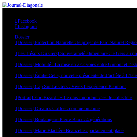
Facebook
Instagram
Dossier
[Dossier] Protection Naturelle : le projet de Parc Naturel Régi
20 juillet 2026
[Les Trésors Du Gers] Souveraineté alimentaire : le Gers au p
6 juillet 2026
[Dossier] Mobilité : La mise en 2×2 voies entre Gimont et l’Is
29 juin 2026
[Dossier] Émilie Cella, nouvelle présidente de J’achète à L’Isle
25 juin 2026
[Dossier] Cap Sur Le Gers : Vivez l’expérience Plaimont
24 juin 2026
[Portrait] Éric Bizard : « Le plus important c’est le collectif »
22 juin 2026
[Dossier] Dream’s Coffee : comme on aime
5 mai 2026
[Dossier] Boulangerie Pierre Baux : 4 générations
4 mai 2026
[Dossier] Marie Blachère Beauzelle : parfaitement placé
30 avril 2026