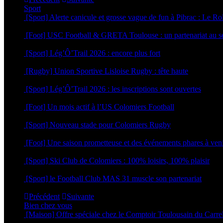
Sport
[Sport] Alerte canicule et grosse vague de fun à Pibrac : Le R
18 juin 2026
[Foot] USC Football & GRETA Toulouse : un partenariat au se
17 juin 2026
[Sport] Lég’Ô’Trail 2026 : encore plus fort
16 juin 2026
[Rugby] Union Sportive Lisloise Rugby : tête haute
5 juin 2026
[Sport] Lég’Ô’Trail 2026 : les inscriptions sont ouvertes
4 mai 2026
[Foot] Un mois actif à l’US Colomiers Football
22 avril 2026
[Sport] Nouveau stade pour Colomiers Rugby
1 avril 2026
[Foot] Une saison prometteuse et des événements phares à ven
12 mars 2026
[Sport] Ski Club de Colomiers : 100% loisirs, 100% plaisir
9 mars 2026
[Sport] le Football Club MAS 31 muscle son partenariat
5 mars 2026
Précédent
Suivante
Bien chez vous
[Maison] Offre spéciale chez le Comptoir Toulousain du Carre