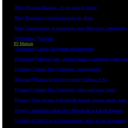
3 novembre 2025
[Bio] Biocoop Blagnac : le nez dans le biocal
30 octobre 2025
[Bio] Biocoop Leguevin bouscule les règles
16 octobre 2025
[Bio] Changements et promotions pour Biocoop Cornebarrieu
1 septembre 2025
Précédent
Suivante
ID Maison
[Ouverture] Leicht : la cuisine architecturale
22 avril 2025
[Ouverture] Maison Gigi : prenez plaisir à concevoir votre cuis
12 mars 2025
[Cuisine] Cuisine Plus Colomiers : anniversaire!
6 mars 2025
[Blagnac] Maison de la Literie invite Château d’Ax
5 mars 2025
[Cuisine] Cuisine Plus Colomiers : bien parti pour rester
17 janvier 2025
[Solaire] Votre facture d’électricité grimpe chaque année, mais
18 septembre 2024
[Dodo] Liquidation totale chez Maison de la Literie Blagnac
4 septembre 2024
[Conseil du Pro] Geo Environnement : pour ne pas se tromper
18 avril 2024