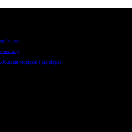
onal Astarac
remier rang
le-Jourdain progresse à grands pas