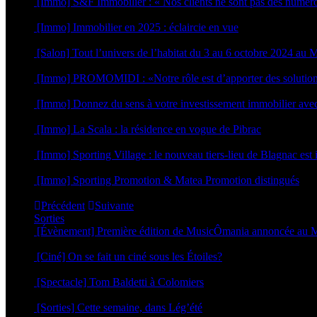
[Immo] S&F Immobilier : « Nos clients ne sont pas des numér
30 juin 2025
[Immo] Immobilier en 2025 : éclaircie en vue
8 janvier 2025
[Salon] Tout l’univers de l’habitat du 3 au 6 octobre 2024 a
26 septembre 2024
[Immo] PROMOMIDI : «Notre rôle est d’apporter des solutio
23 septembre 2024
[Immo] Donnez du sens à votre investissement immobilier av
29 novembre 2023
[Immo] La Scala : la résidence en vogue de Pibrac
21 avril 2023
[Immo] Sporting Village : le nouveau tiers-lieu de Blagnac est
18 octobre 2022
[Immo] Sporting Promotion & Matea Promotion distingués
23 septembre 2022
Précédent
Suivante
Sorties
[Évènement] Première édition de MusicÔmania annoncée a
29 juillet 2026
[Ciné] On se fait un ciné sous les Étoiles?
23 juillet 2026
[Spectacle] Tom Baldetti à Colomiers
23 juillet 2026
[Sorties] Cette semaine, dans Lég’été