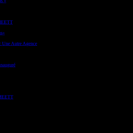
os »
u MEETT
ns»
ec Une Autre Agence
 inauguré
u MEETT