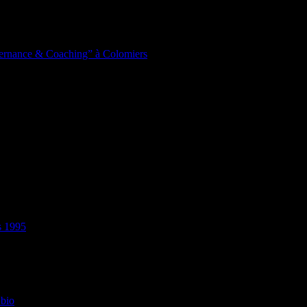
lternance & Coaching” à Colomiers
s 1995
 bio