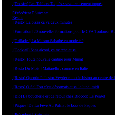
[Dossier] Les Tabliers Toqués : savoureusement toqués
29 avril 2026
Précédent
Suivante
Restos
[Resto] La pizza ça va deux minutes
2 juillet 2026
[Formation] 20 nouvelles formations pour le CFA Toulouse-B
19 juin 2026
[Grillades] La Maison Sabathé en mode été
17 juin 2026
[Cocktail] Sans alcool, ça marche aussi
16 juin 2026
[Resto] Toute nouvelle cantine pour Minjat
11 juin 2026
[Resto Du Mois ] Mattarello : comme en Italie
8 juin 2026
[Resto] Quentin Pellestor-Veyrier remet le bistrot au centre de l
3 juin 2026
[Resto] O Sel Fou c’est désormais aussi le lundi midi
30 avril 2026
[Bio] La boucherie est de retour chez Biocoop Le Perget
24 mars 2026
[Pâques] De La Fève Au Palais : le boss de Pâques
20 mars 2026
Précédent
Suivante