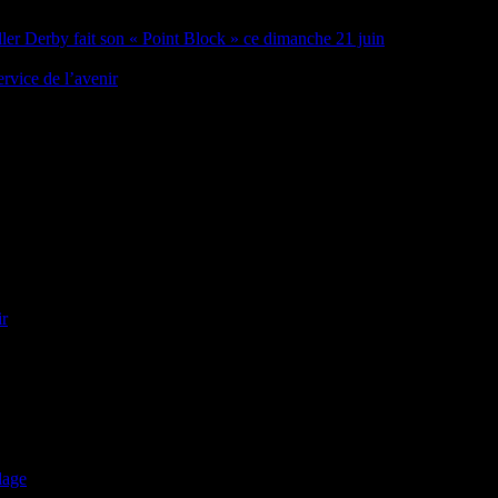
oller Derby fait son « Point Block » ce dimanche 21 juin
rvice de l’avenir
ir
lage