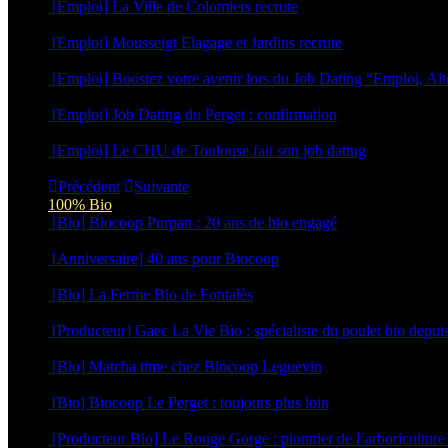
[Emploi] La Ville de Colomiers recrute
5 novembre 2025
[Emploi] Mousseigt Elagage et Jardins recrute
17 septembre 2025
[Emploi] Boostez votre avenir lors du Job Dating “Emploi, A
23 avril 2025
[Emploi] Job Dating du Perget : confirmation
14 avril 2025
[Emploi] Le CHU de Toulouse fait son job dating
19 février 2025
Précédent
Suivante
100% Bio
[Bio] Biocoop Purpan : 20 ans de bio engagé
16 juin 2026
[Anniversaire] 40 ans pour Biocoop
15 juin 2026
[Bio] La Ferme Bio de Fontalès
27 avril 2026
[Producteur] Gaec La Vie Bio : spécialiste du poulet bio depui
26 mars 2026
[Bio] Matcha time chez Biocoop Leguevin
15 décembre 2025
[Bio] Biocoop Le Perget : toujours plus loin
10 décembre 2025
[Producteur Bio] Le Rouge Gorge : pionnier de l’arboriculture