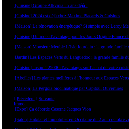
4 juin 2025
[Cuisine] Groupe Alkymia : 5 ans déjà !
9 avril 2025
[Cuisine] 2024 est déjà chez Maxime Placards & Cuisines
28 novembre 2023
[Maison] La rénovation énergétique? Si simple avec Leroy Me
6 septembre 2023
[Cuisine] Un mois d’avantage pour les Jours Origine Franc
2 mars 2023
[Maison] Monsieur Meuble L’Isle Jourdain : la grande famille
25 août 2022
[Jardin] Les Espaces Verts du Languedoc : la grande famille du
15 mars 2022
[Cuisine] Jusqu’à 2500€ d’avantages sur l’achat de votre c
14 mars 2022
[Abeilles] Les plantes mellifères à l’honneur aux Espaces Ver
14 mars 2022
[Maison] La Pergola bioclimatique par Capitoul Ouvertures
24 février 2022
Précédent
Suivante
Immo
[Expo] Ça déborde Caserne Jacques Vion
25 juin 2026
[Salon] Habitat et Immobilier en Occitanie du 2 au 5 octobre
26 septembre 2025