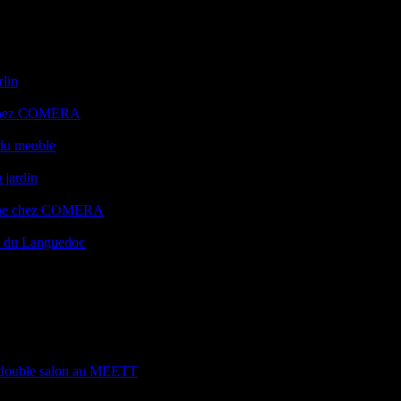
rlin
e chez COMERA
 du meuble
 jardin
uisine chez COMERA
ts du Languedoc
 : double salon au MEETT