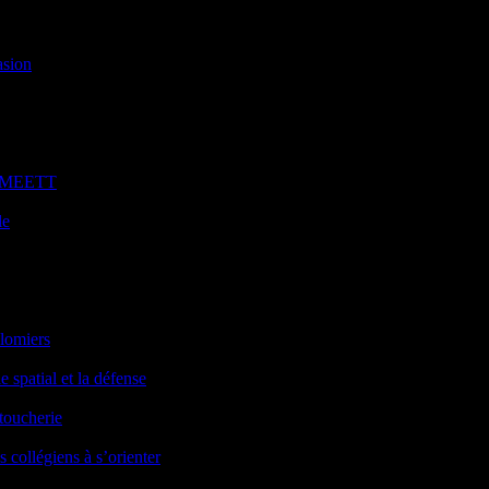
asion
au MEETT
le
olomiers
 spatial et la défense
toucherie
s collégiens à s’orienter