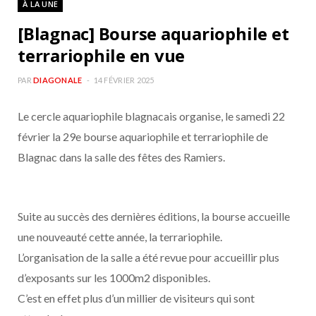
À LA UNE
b
a
[Blagnac] Bourse aquariophile et
o
g
terrariophile en vue
o
r
PAR
DIAGONALE
14 FÉVRIER 2025
Le cercle aquariophile blagnacais organise, le samedi 22
k
a
février la 29e bourse aquariophile et terrariophile de
m
Blagnac dans la salle des fêtes des Ramiers.
Suite au succès des dernières éditions, la bourse accueille
une nouveauté cette année, la terrariophile.
L’organisation de la salle a été revue pour accueillir plus
d’exposants sur les 1000m2 disponibles.
C’est en effet plus d’un millier de visiteurs qui sont