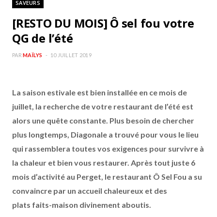
SAVEURS
b
a
[RESTO DU MOIS] Ô sel fou votre
o
g
QG de l’été
o
r
PAR
MAÏLYS
10 JUILLET 2019
k
a
La saison estivale est bien installée en ce mois de
m
juillet, la recherche de votre restaurant de l’été est
alors une quête constante. Plus besoin de chercher
plus longtemps, Diagonale a trouvé pour vous le lieu
qui rassemblera toutes vos exigences pour survivre à
la chaleur et bien vous restaurer. Après tout juste 6
mois d’activité au Perget, le restaurant Ô Sel Fou a su
convaincre par un accueil chaleureux et des
plats faits-maison divinement aboutis.