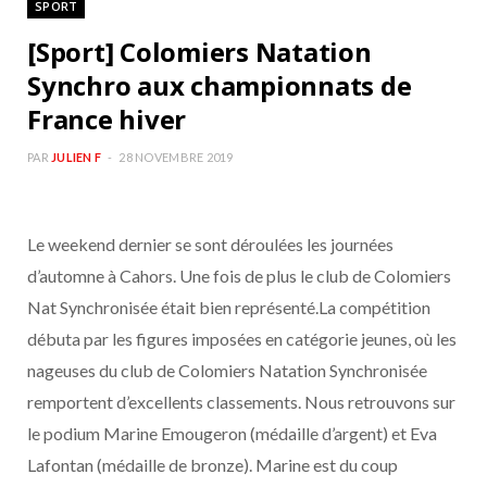
SPORT
b
a
[Sport] Colomiers Natation
o
g
Synchro aux championnats de
France hiver
o
r
PAR
JULIEN F
28 NOVEMBRE 2019
k
a
m
Le weekend dernier se sont déroulées les journées
d’automne à Cahors. Une fois de plus le club de Colomiers
Nat Synchronisée était bien représenté.La compétition
débuta par les figures imposées en catégorie jeunes, où les
nageuses du club de Colomiers Natation Synchronisée
remportent d’excellents classements. Nous retrouvons sur
le podium Marine Emougeron (médaille d’argent) et Eva
Lafontan (médaille de bronze). Marine est du coup