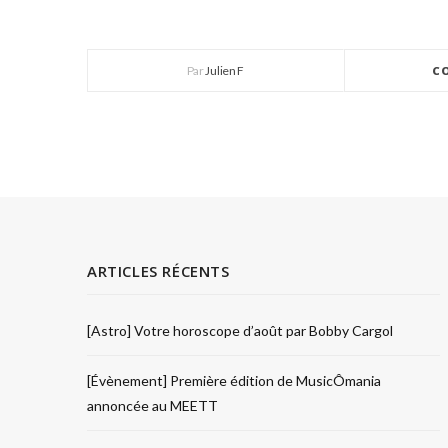
Par
Julien F
C
ARTICLES RÉCENTS
[Astro] Votre horoscope d’août par Bobby Cargol
[Évènement] Première édition de MusicÔmania
annoncée au MEETT