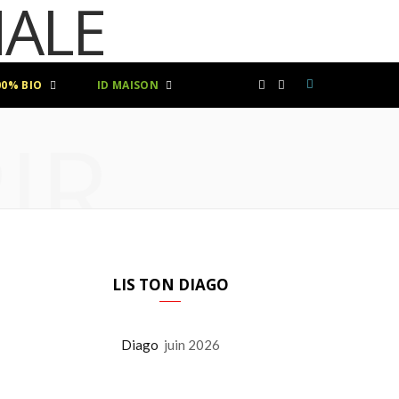
00% BIO
ID MAISON
F
I
IR
a
n
c
s
e
t
b
a
LIS TON DIAGO
o
g
Diago
juin 2026
o
r