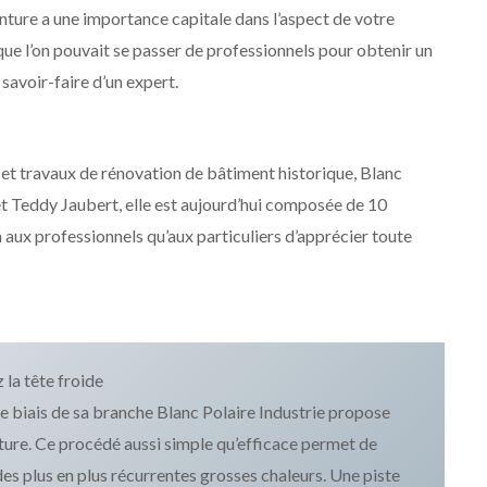
nture a une importance capitale dans l’aspect de votre
e que l’on pouvait se passer de professionnels pour obtenir un
 savoir-faire d’un expert.
e et travaux de rénovation de bâtiment historique, Blanc
et Teddy Jaubert, elle est aujourd’hui composée de 10
 aux professionnels qu’aux particuliers d’apprécier toute
 la tête froide
 le biais de sa branche Blanc Polaire Industrie propose
iture. Ce procédé aussi simple qu’efficace permet de
es plus en plus récurrentes grosses chaleurs. Une piste