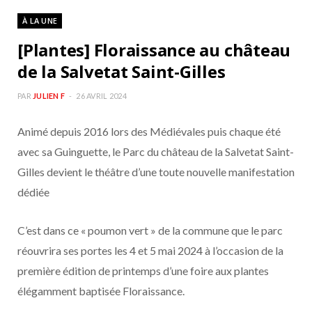
b
a
À LA UNE
o
g
[Plantes] Floraissance au château
de la Salvetat Saint-Gilles
o
r
PAR
JULIEN F
26 AVRIL 2024
k
a
Animé depuis 2016 lors des Médiévales puis chaque été
m
avec sa Guinguette, le Parc du château de la Salvetat Saint-
Gilles devient le théâtre d’une toute nouvelle manifestation
dédiée
C’est dans ce « poumon vert » de la commune que le parc
réouvrira ses portes les 4 et 5 mai 2024 à l’occasion de la
première édition de printemps d’une foire aux plantes
élégamment baptisée Floraissance.