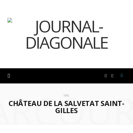
F
I
ARCOUR
a
n
TAG
CHÂTEAU DE LA SALVETAT SAINT-
c
s
GILLES
e
t