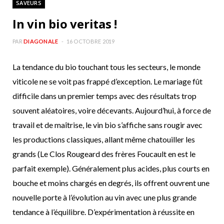
SAVEURS
b
a
In vin bio veritas !
o
g
PAR
DIAGONALE
16 OCTOBRE 2019
o
r
La tendance du bio touchant tous les secteurs, le monde
viticole ne se voit pas frappé d’exception. Le mariage fût
k
a
difficile dans un premier temps avec des résultats trop
m
souvent aléatoires, voire décevants. Aujourd’hui, à force de
travail et de maîtrise, le vin bio s’affiche sans rougir avec
les productions classiques, allant même chatouiller les
grands (Le Clos Rougeard des frères Foucault en est le
parfait exemple). Généralement plus acides, plus courts en
bouche et moins chargés en degrés, ils offrent ouvrent une
nouvelle porte à l’évolution au vin avec une plus grande
tendance à l’équilibre. D’expérimentation à réussite en