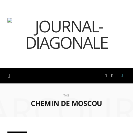
F
I
ARCOUR
a
n
TAG
CHEMIN DE MOSCOU
c
s
e
t