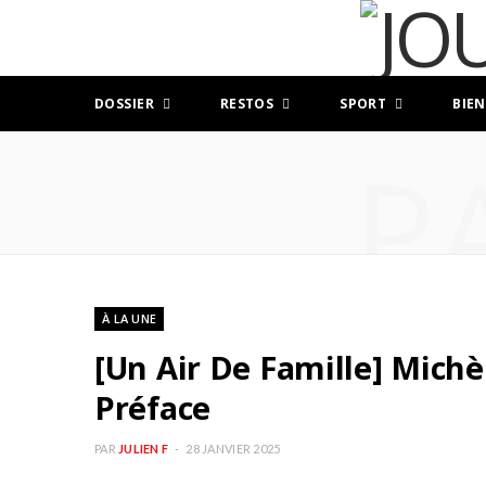
DOSSIER
RESTOS
SPORT
BIEN
P
À LA UNE
[Un Air De Famille] Michèl
Préface
PAR
JULIEN F
28 JANVIER 2025