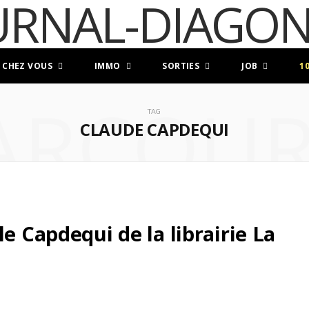
 CHEZ VOUS
IMMO
SORTIES
JOB
1
ARCOUR
TAG
CLAUDE CAPDEQUI
e Capdequi de la librairie La