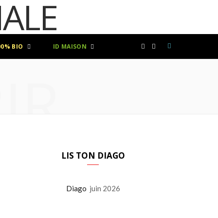
00% BIO
ID MAISON
F
I
IR
a
n
c
s
e
t
b
a
LIS TON DIAGO
o
g
Diago
juin 2026
o
r