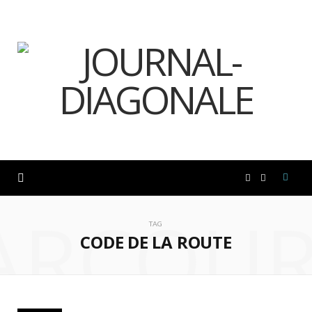
F
I
ARCOUR
a
n
TAG
CODE DE LA ROUTE
c
s
e
t