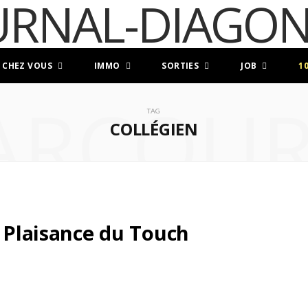
 CHEZ VOUS
IMMO
SORTIES
JOB
1
ARCOUR
TAG
COLLÉGIEN
e Plaisance du Touch