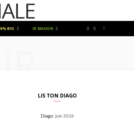
00% BIO
ID MAISON
F
I
IR
a
n
c
s
e
t
b
a
LIS TON DIAGO
o
g
Diago
juin 2026
o
r