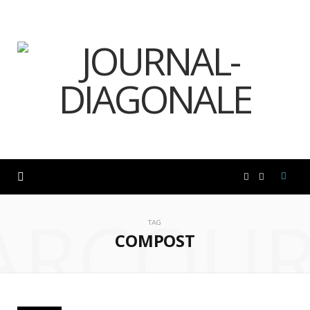
F
I
ARCOUR
a
n
TAG
COMPOST
c
s
e
t