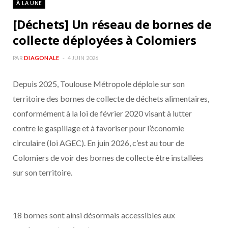
À LA UNE
b
a
[Déchets] Un réseau de bornes de
o
g
collecte déployées à Colomiers
o
r
PAR
DIAGONALE
4 JUIN 2026
Depuis 2025, Toulouse Métropole déploie sur son
k
a
territoire des bornes de collecte de déchets alimentaires,
m
conformément à la loi de février 2020 visant à lutter
contre le gaspillage et à favoriser pour l’économie
circulaire (loi AGEC). En juin 2026, c’est au tour de
Colomiers de voir des bornes de collecte être installées
sur son territoire.
18 bornes sont ainsi désormais accessibles aux