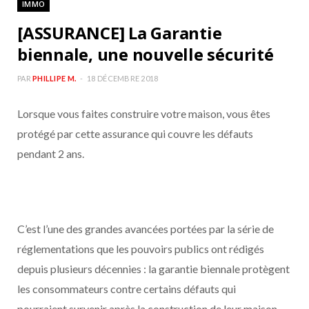
IMMO
b
a
[ASSURANCE] La Garantie
o
g
biennale, une nouvelle sécurité
o
r
PAR
PHILLIPE M.
18 DÉCEMBRE 2018
Lorsque vous faites construire votre maison, vous êtes
k
a
protégé par cette assurance qui couvre les défauts
m
pendant 2 ans.
C’est l’une des grandes avancées portées par la série de
réglementations que les pouvoirs publics ont rédigés
depuis plusieurs décennies : la garantie biennale protègent
les consommateurs contre certains défauts qui
pourraient survenir après la construction de leur maison.