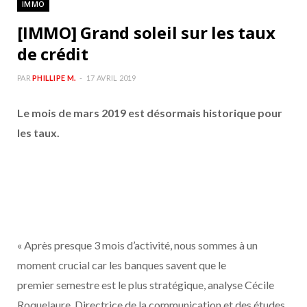
IMMO
b
a
[IMMO] Grand soleil sur les taux
o
g
de crédit
o
r
PAR
PHILLIPE M.
17 AVRIL 2019
Le mois de mars 2019 est désormais historique pour
k
a
les taux.
m
« Après presque 3 mois d’activité, nous sommes à un
moment crucial car les banques savent que le
premier semestre est le plus stratégique, analyse Cécile
Roquelaure, Directrice de la communication et des études