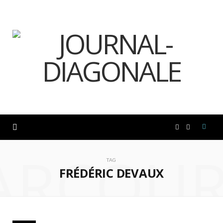
F
I
ARCOUR
a
n
TAG
FRÉDÉRIC DEVAUX
c
s
e
t