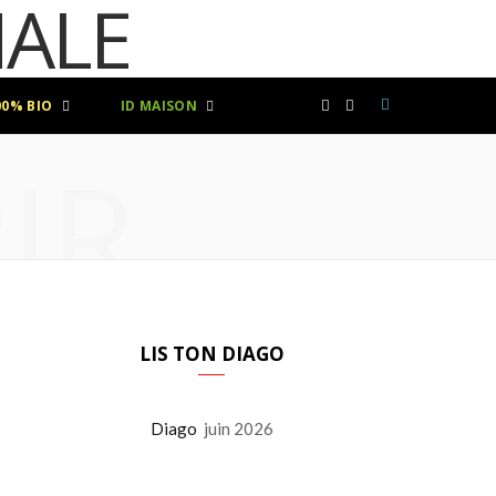
00% BIO
ID MAISON
F
I
IR
a
n
c
s
e
t
b
a
LIS TON DIAGO
o
g
Diago
juin 2026
o
r