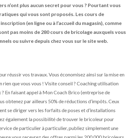
ers n’ont plus aucun secret pour vous ? Pourtant vous
pratiques qui vous sont proposés. Les cours de
inscription (en ligne ou à l’accueil du magasin), comme
 sont pas moins de 280 cours de bricolage auxquels vous
nnels ou suivre depuis chez vous sur le site web.
our réussir vos travaux. Vous économisez ainsi sur la mise en
n rien que vous vous ! Visite conseil ? Coaching utilisation
ux ? En faisant appel à Mon Coach Brico (entreprise de
ous obtenez par ailleurs 50% de réductions d’impôts. Ceux
t se diriger vers les forfaits de poses et d’installations
vez également la possibilité de trouver le bricoleur pour
ervice de particulier à particulier, publiez simplement une
 heure vous recevrez des offres parmi les 200 000 bricoleurs