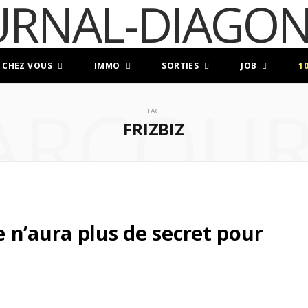
 CHEZ VOUS
IMMO
SORTIES
JOB
1
ARCOUR
TAG
FRIZBIZ
 n’aura plus de secret pour