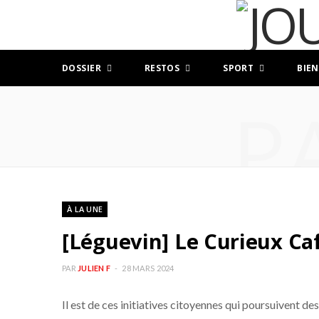
DOSSIER
RESTOS
SPORT
BIEN
P
À LA UNE
[Léguevin] Le Curieux Café
PAR
JULIEN F
28 MARS 2024
Il est de ces initiatives citoyennes qui poursuivent de