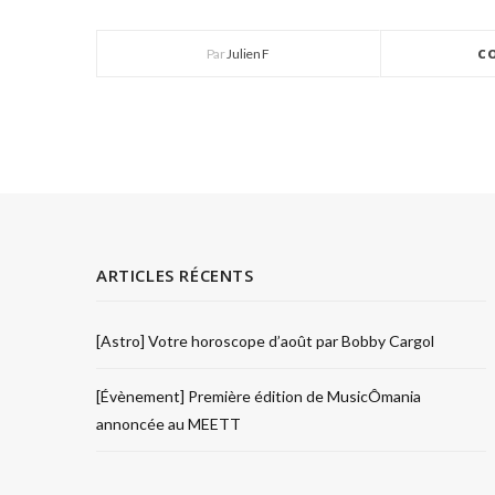
Par
Julien F
C
ARTICLES RÉCENTS
[Astro] Votre horoscope d’août par Bobby Cargol
[Évènement] Première édition de MusicÔmania
annoncée au MEETT