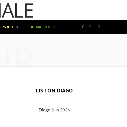
00% BIO
ID MAISON
F
I
IR
a
n
c
s
e
t
b
a
LIS TON DIAGO
o
g
Diago
juin 2026
o
r