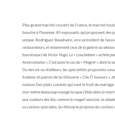
Plus grand marché couvert de France, le marché toulo
bouche à l’honneur. 85 exposants qui proposent des pro
unique. Rodriguez Beauhaire, vice-président de l’ass
restaurateurs, et notamment ceux de la galerie au-dessus 
fournisseurs de Victor Hugo. Le « Louchebem » achète par
Aveyronnaise ». C’est aussi le cas du « Magret », dont la s
Du terroir ou d’ailleurs, les spécialités proposées sou
traiteur et patron de la rôtisserie « L’Ile Ô Saveurs 
maison.Des plats cuisinés qui sont le fruit du mariage
moi-même beaucoup voyagé lorsque j’étais dans la marine
aux couleurs des îles, comme le rougail saucisse, la salad
occasions spéciales, la rôtisserie propose du cochon d