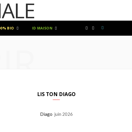
00% BIO
ID MAISON
F
I
IR
a
n
c
s
e
t
b
a
LIS TON DIAGO
o
g
Diago
juin 2026
o
r