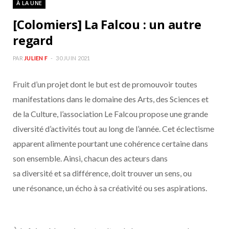
À LA UNE
b
a
[Colomiers] La Falcou : un autre
o
g
regard
o
r
PAR
JULIEN F
30 JUIN 2021
Fruit d’un projet dont le but est de promouvoir toutes
k
a
manifestations dans le domaine des Arts, des Sciences et
m
de la Culture, l’association Le Falcou propose une grande
diversité d’activités tout au long de l’année. Cet éclectisme
apparent alimente pourtant une cohérence certaine dans
son ensemble. Ainsi, chacun des acteurs dans
sa diversité et sa différence, doit trouver un sens, ou
une résonance, un écho à sa créativité ou ses aspirations.