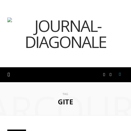
F
I
ARCOUR
a
n
TAG
GITE
c
s
e
t