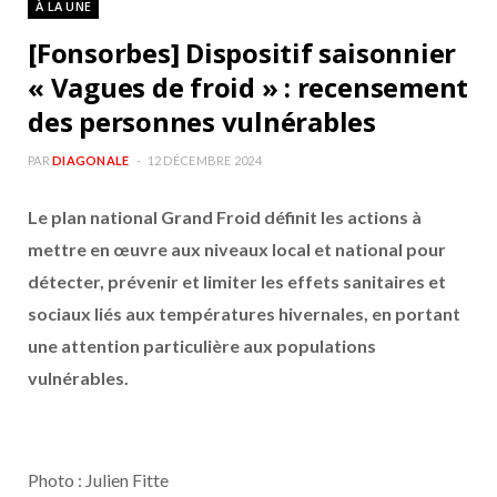
À LA UNE
b
a
[Fonsorbes] Dispositif saisonnier
o
g
« Vagues de froid » : recensement
des personnes vulnérables
o
r
PAR
DIAGONALE
12 DÉCEMBRE 2024
k
a
Le plan national Grand Froid définit les actions à
m
mettre en œuvre aux niveaux local et national pour
détecter, prévenir et limiter les effets sanitaires et
sociaux liés aux températures hivernales, en portant
une attention particulière aux populations
vulnérables.
Photo : Julien Fitte