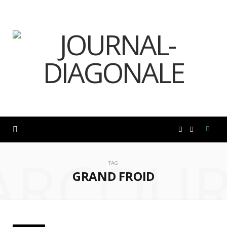
F
I
ARCOUR
a
n
TAG
GRAND FROID
c
s
e
t