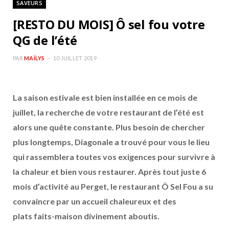
SAVEURS
b
a
[RESTO DU MOIS] Ô sel fou votre
o
g
QG de l’été
o
r
PAR
MAÏLYS
10 JUILLET 2019
k
a
La saison estivale est bien installée en ce mois de
m
juillet, la recherche de votre restaurant de l’été est
alors une quête constante. Plus besoin de chercher
plus longtemps, Diagonale a trouvé pour vous le lieu
qui rassemblera toutes vos exigences pour survivre à
la chaleur et bien vous restaurer. Après tout juste 6
mois d’activité au Perget, le restaurant Ô Sel Fou a su
convaincre par un accueil chaleureux et des
plats faits-maison divinement aboutis.