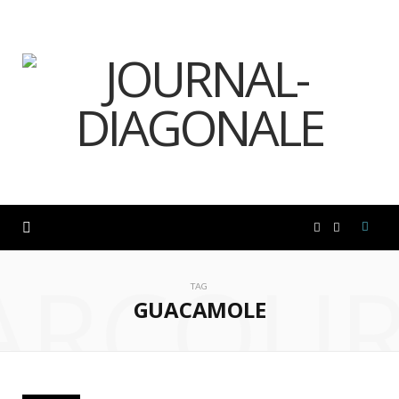
F
I
ARCOUR
a
n
TAG
GUACAMOLE
c
s
e
t