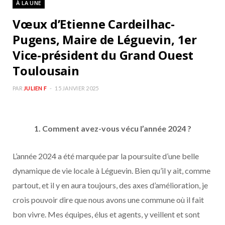
À LA UNE
b
a
Vœux d’Etienne Cardeilhac-
o
g
Pugens, Maire de Léguevin, 1er
Vice-président du Grand Ouest
o
r
Toulousain
k
a
PAR
JULIEN F
15 JANVIER 2025
m
1. Comment avez-vous vécu l’année 2024 ?
L’année 2024 a été marquée par la poursuite d’une belle
dynamique de vie locale à Léguevin. Bien qu’il y ait, comme
partout, et il y en aura toujours, des axes d’amélioration, je
crois pouvoir dire que nous avons une commune où il fait
bon vivre. Mes équipes, élus et agents, y veillent et sont