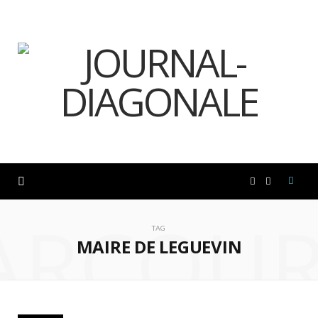
F
I
ARCOUR
a
n
TAG
MAIRE DE LEGUEVIN
c
s
e
t