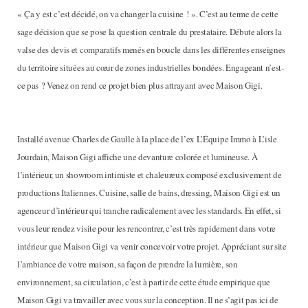
« Ça y est c’est décidé, on va changer la cuisine ! ». C’est au terme de cette
sage décision que se pose la question centrale du prestataire. Débute alors la
valse des devis et comparatifs menés en boucle dans les différentes enseignes
du territoire situées au cœur de zones industrielles bondées. Engageant n’est-
ce pas ? Venez on rend ce projet bien plus attrayant avec Maison Gigi.
Installé avenue Charles de Gaulle à la place de l’ex L’Équipe Immo à L’isle
Jourdain, Maison Gigi affiche une devanture colorée et lumineuse. À
l’intérieur, un showroom intimiste et chaleureux composé exclusivement de
productions Italiennes. Cuisine, salle de bains, dressing, Maison Gigi est un
agenceur d’intérieur qui tranche radicalement avec les standards. En effet, si
vous leur rendez visite pour les rencontrer, c’est très rapidement dans votre
intérieur que Maison Gigi va venir concevoir votre projet. Appréciant sur site
l’ambiance de votre maison, sa façon de prendre la lumière, son
environnement, sa circulation, c’est à partir de cette étude empirique que
Maison Gigi va travailler avec vous sur la conception. Il ne s’agit pas ici de