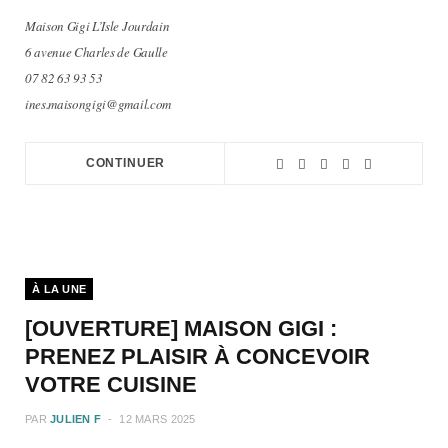
Maison Gigi L’Isle Jourdain
6 avenue Charles de Gaulle
07 82 63 93 53
ines.maisongigi@gmail.com
CONTINUER
À LA UNE
[OUVERTURE] MAISON GIGI :
PRENEZ PLAISIR À CONCEVOIR
VOTRE CUISINE
PAR
JULIEN F
12 MARS 2025