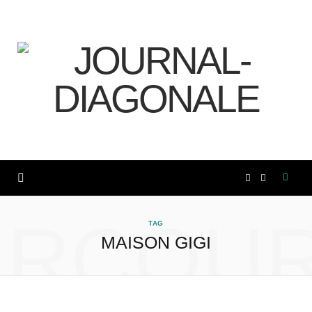
F
I
a
n
ARCOUR
TAG
MAISON GIGI
c
s
e
t