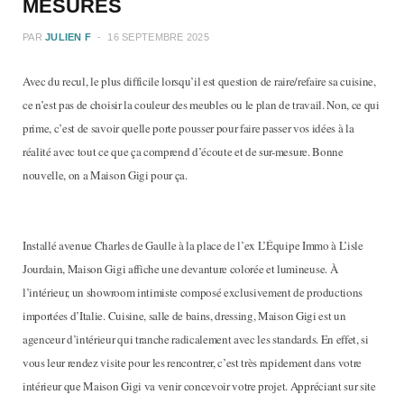
MESURES
PAR
JULIEN F
16 SEPTEMBRE 2025
Avec du recul, le plus difficile lorsqu’il est question de raire/refaire sa cuisine,
ce n’est pas de choisir la couleur des meubles ou le plan de travail. Non, ce qui
prime, c’est de savoir quelle porte pousser pour faire passer vos idées à la
réalité avec tout ce que ça comprend d’écoute et de sur-mesure. Bonne
nouvelle, on a Maison Gigi pour ça.
Installé avenue Charles de Gaulle à la place de l’ex L’Équipe Immo à L’isle
Jourdain, Maison Gigi affiche une devanture colorée et lumineuse. À
l’intérieur, un showroom intimiste composé exclusivement de productions
importées d’Italie. Cuisine, salle de bains, dressing, Maison Gigi est un
agenceur d’intérieur qui tranche radicalement avec les standards. En effet, si
vous leur rendez visite pour les rencontrer, c’est très rapidement dans votre
intérieur que Maison Gigi va venir concevoir votre projet. Appréciant sur site