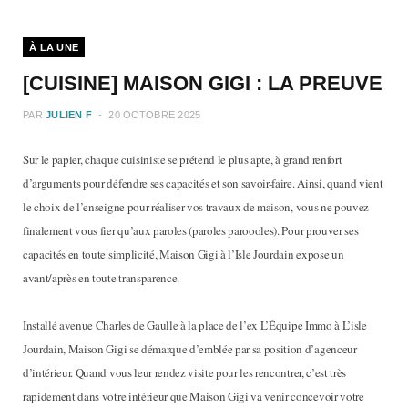
b
a
À LA UNE
o
g
[CUISINE] MAISON GIGI : LA PREUVE
o
r
PAR
JULIEN F
20 OCTOBRE 2025
k
a
Sur le papier, chaque cuisiniste se prétend le plus apte, à grand renfort
d’arguments pour défendre ses capacités et son savoir-faire. Ainsi, quand vient
m
le choix de l’enseigne pour réaliser vos travaux de maison, vous ne pouvez
finalement vous fier qu’aux paroles (paroles paroooles). Pour prouver ses
capacités en toute simplicité, Maison Gigi à l’Isle Jourdain expose un
avant/après en toute transparence.
Installé avenue Charles de Gaulle à la place de l’ex L’Équipe Immo à L’isle
Jourdain, Maison Gigi se démarque d’emblée par sa position d’agenceur
d’intérieur. Quand vous leur rendez visite pour les rencontrer, c’est très
rapidement dans votre intérieur que Maison Gigi va venir concevoir votre