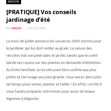
MAISON
b
a
[PRATIQUE] Vos conseils
o
g
jardinage d’été
o
r
PAR
MAÏLYS
2 JUILLET 2019
Le mois de juillet annonce les vacances d’été, hormis pour
k
a
le jardinier qui lui, doit veiller au grain. La saison des
m
récoltes bat son plein dans le jardin, tandis que le soleil
darde ses rayons sur des plantes en demande d’attention.
Activité familiale, la récolte peut être confiée aux plus
petits et l’arrosage aux plus grands. Vous aurez alors plus
de temps pour semer, planter et tailler ! En effet, cet été il
vous faudra préparer votre hiver pour avoir de beaux
légumes à déguster.