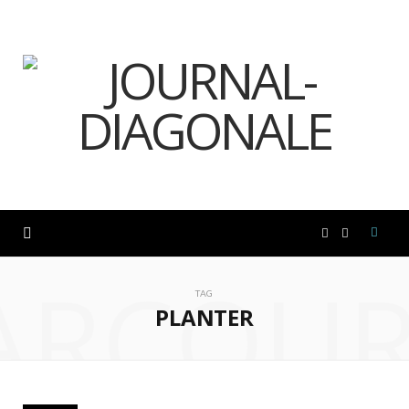
F
I
ARCOUR
a
n
TAG
PLANTER
c
s
e
t