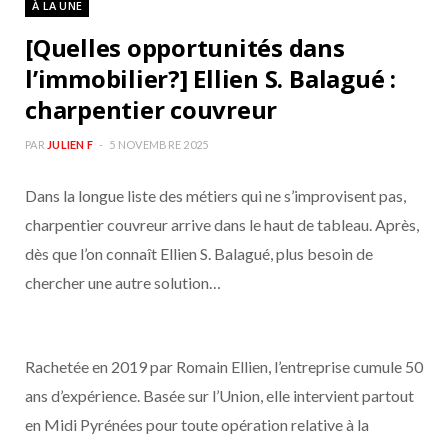
À LA UNE
b
a
[Quelles opportunités dans
o
g
l’immobilier?] Ellien S. Balagué :
charpentier couvreur
o
r
PAR
JULIEN F
5 NOVEMBRE 2025
k
a
Dans la longue liste des métiers qui ne s’improvisent pas,
m
charpentier couvreur arrive dans le haut de tableau. Après,
dès que l’on connaît Ellien S. Balagué, plus besoin de
chercher une autre solution…
Rachetée en 2019 par Romain Ellien, l’entreprise cumule 50
ans d’expérience. Basée sur l’Union, elle intervient partout
en Midi Pyrénées pour toute opération relative à la