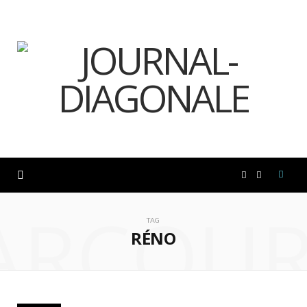
F
I
ARCOUR
a
n
TAG
RÉNO
c
s
e
t