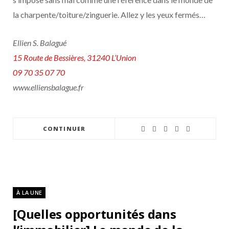
la charpente/toiture/zinguerie. Allez y les yeux fermés…
Ellien S. Balagué
15 Route de Bessières, 31240 L’Union
09 70 35 07 70
www.elliensbalague.fr
CONTINUER
À LA UNE
[Quelles opportunités dans