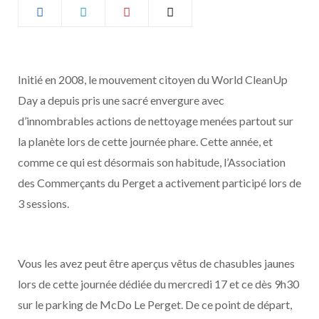
b
a
o
g
Initié en 2008, le mouvement citoyen du World CleanUp
o
r
Day a depuis pris une sacré envergure avec
k
a
d’innombrables actions de nettoyage menées partout sur
la planète lors de cette journée phare. Cette année, et
m
comme ce qui est désormais son habitude, l’Association
des Commerçants du Perget a activement participé lors de
3 sessions.
Vous les avez peut être aperçus vêtus de chasubles jaunes
lors de cette journée dédiée du mercredi 17 et ce dès 9h30
sur le parking de McDo Le Perget. De ce point de départ,