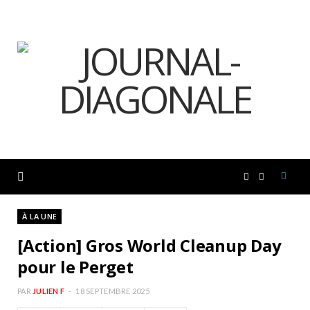
F
I
a
n
À LA UNE
[Action] Gros World Cleanup Day
c
s
pour le Perget
e
t
PAR
JULIEN F
18 SEPTEMBRE 2025