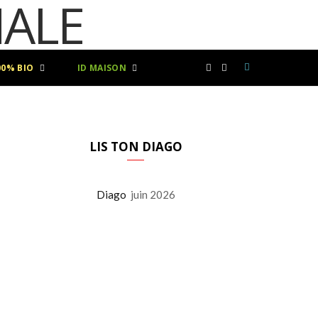
00% BIO
ID MAISON
F
I
a
n
c
s
LIS TON DIAGO
e
t
Diago
juin 2026
b
a
o
g
o
r