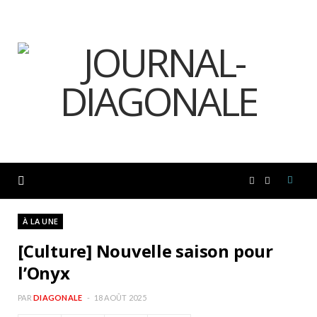
F
I
a
n
À LA UNE
[Culture] Nouvelle saison pour
c
s
l’Onyx
e
t
PAR
DIAGONALE
18 AOÛT 2025