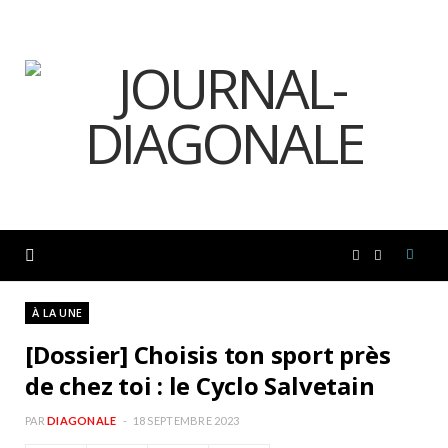
F
I
a
n
À LA UNE
[Dossier] Choisis ton sport près
c
s
de chez toi : le Cyclo Salvetain
e
t
PAR
DIAGONALE
18 SEPTEMBRE 2023