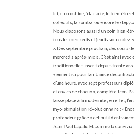
Ici, on combine, à la carte, le bien-être e
collectifs, la zumba, ou encore le step, c
Nous disposons aussi d’un coin bien-être
tous les mercredis et jeudis sur rendez
». Dès septembre prochain, des cours de
mercredis après-midis. C’est ainsi avec
traditionnelle s’inscrit depuis trente ans 
viennent ici pour l’ambiance décontract
d’une heure, avec sept professeurs dipl
et envies de chacun », complète Jean-Paul
laisse place à la modernité ; en e
ff
et, l’
myo-stimulation révolutionnaire : « Encad
profondeur grâce à cet outil d’entraînem
Jean-Paul Lapalu. Et comme la convivialit