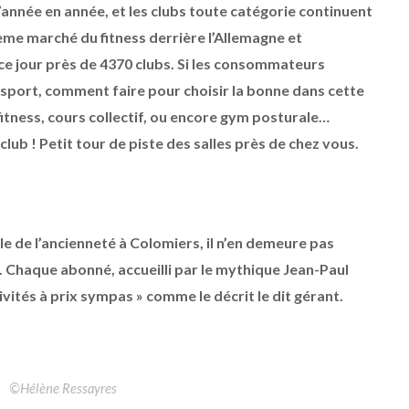
’année en année, et les clubs toute catégorie continuent
ième marché du fitness derrière l’Allemagne et
ce jour près de 4370 clubs. Si les consommateurs
 sport, comment faire pour choisir la bonne dans cette
fitness, cours collectif, ou encore gym posturale…
ub ! Petit tour de piste des salles près de chez vous.
le de l’ancienneté à Colomiers, il n’en demeure pas
é. Chaque abonné, accueilli par le mythique Jean-Paul
ivités à prix sympas » comme le décrit le dit gérant.
©Hélène Ressayres