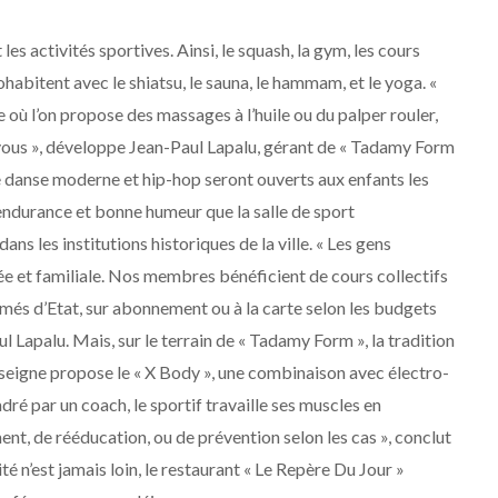
t les activités sportives. Ainsi, le squash, la gym, les cours
ohabitent avec le shiatsu, le sauna, le hammam, et le yoga. «
 où l’on propose des massages à l’huile ou du palper rouler,
-vous », développe Jean-Paul Lapalu, gérant de « Tadamy Form
 danse moderne et hip-hop seront ouverts aux enfants les
 endurance et bonne humeur que la salle de sport
dans les institutions historiques de la ville. « Les gens
ée et familiale. Nos membres bénéficient de cours collectifs
ômés d’Etat, sur abonnement ou à la carte selon les budgets
 Lapalu. Mais, sur le terrain de « Tadamy Form », la tradition
enseigne propose le « X Body », une combinaison avec électro-
ré par un coach, le sportif travaille ses muscles en
ent, de rééducation, ou de prévention selon les cas », conclut
é n’est jamais loin, le restaurant « Le Repère Du Jour »