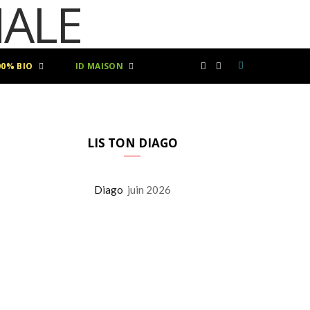
00% BIO
ID MAISON
F
I
a
n
c
s
LIS TON DIAGO
e
t
Diago
juin 2026
b
a
o
g
o
r