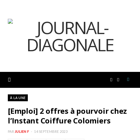
F
I
a
n
À LA UNE
[Emploi] 2 offres à pourvoir chez
c
s
l’Instant Coiffure Colomiers
e
t
PAR
JULIEN F
14 SEPTEMBRE 2023