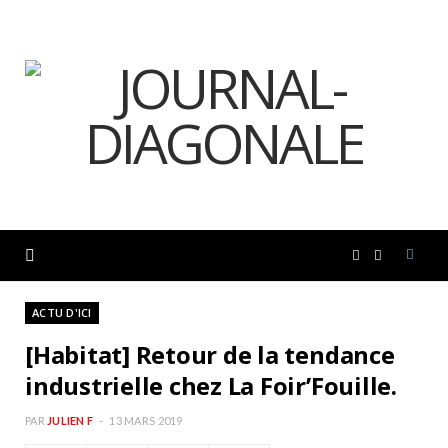
F
I
a
n
ACTU D'ICI
[Habitat] Retour de la tendance
c
s
industrielle chez La Foir’Fouille.
e
t
PAR
JULIEN F
13 MARS 2019