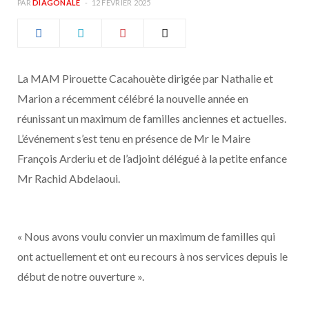
PAR
DIAGONALE
12 FÉVRIER 2025
b
a
o
g
La MAM Pirouette Cacahouète dirigée par Nathalie et
o
r
Marion a récemment célébré la nouvelle année en
k
a
réunissant un maximum de familles anciennes et actuelles.
L’événement s’est tenu en présence de Mr le Maire
m
François Arderiu et de l’adjoint délégué à la petite enfance
Mr Rachid Abdelaoui.
« Nous avons voulu convier un maximum de familles qui
ont actuellement et ont eu recours à nos services depuis le
début de notre ouverture ».