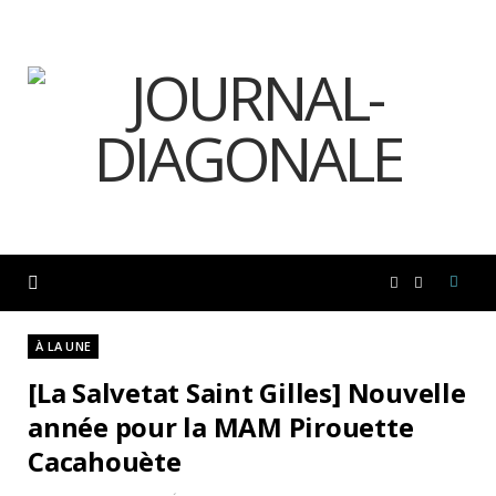
F
I
a
n
À LA UNE
[La Salvetat Saint Gilles] Nouvelle
c
s
année pour la MAM Pirouette
Cacahouète
e
t