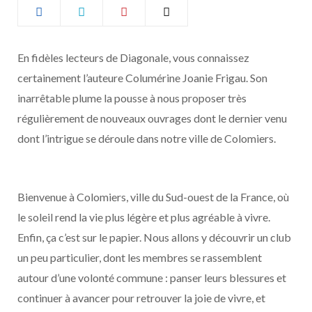
b
a
o
g
En fidèles lecteurs de Diagonale, vous connaissez
certainement l’auteure Columérine Joanie Frigau. Son
o
r
inarrêtable plume la pousse à nous proposer très
k
a
régulièrement de nouveaux ouvrages dont le dernier venu
dont l’intrigue se déroule dans notre ville de Colomiers.
m
Bienvenue à Colomiers, ville du Sud-ouest de la France, où
le soleil rend la vie plus légère et plus agréable à vivre.
Enfin, ça c’est sur le papier. Nous allons y découvrir un club
un peu particulier, dont les membres se rassemblent
autour d’une volonté commune : panser leurs blessures et
continuer à avancer pour retrouver la joie de vivre, et