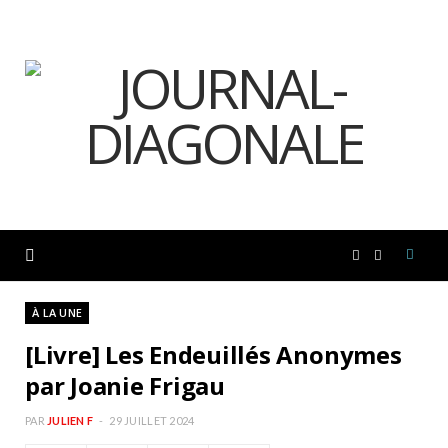
F
I
a
n
À LA UNE
[Livre] Les Endeuillés Anonymes
c
s
par Joanie Frigau
e
t
PAR
JULIEN F
29 JUILLET 2024