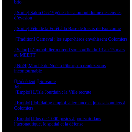
brio
11 mai 2026
[Sortie] Salon Occ’Ygène : le salon qui donne des envies
d’évasion
16 mars 2026
[Sortie] Fête de la Forêt à la Base de loisirs de Bouconne
4 mars 2026
[Tradition] Carnaval : les super-héros envahissent Colomiers
23 février 2026
[Salon] L’Immobilier reprend son souffle du 13 au 15 mars
au MEETT
12 février 2026
[Noël] Marché de Noël à Pibrac, un rendez-vous
incontournable
9 décembre 2025
Précédent
Suivante
Job
[Emploi] L’Isle Jourdain : la Ville recrute
21 juillet 2026
[Emploi] Job dating emploi, alternance et jobs saisonniers à
Colomiers
2 avril 2026
[Emploi] Plus de 1 000 postes à pourvoir dans
l’aéronautique, le spatial et la défense
11 mars 2026