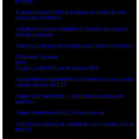
du jardin
15 mars 2022
[Cuisine] Jusqu’à 2500€ d’avantages sur l’achat de votre
cuisine chez COMERA
14 mars 2022
[Abeilles] Les plantes mellifères à l’honneur aux Espaces
Verts du Languedoc
14 mars 2022
[Maison] La Pergola bioclimatique par Capitoul Ouvertures
24 février 2022
Précédent
Suivante
Immo
[Expo] Ça déborde Caserne Jacques Vion
25 juin 2026
[Salon] Habitat et Immobilier en Occitanie du 2 au 5 octobre
: double salon au MEETT
26 septembre 2025
[Immo] S&F Immobilier : « Nos clients ne sont pas des
numéros »
30 juin 2025
[Immo] Immobilier en 2025 : éclaircie en vue
8 janvier 2025
[Salon] Tout l’univers de l’habitat du 3 au 6 octobre 2024 au
MEETT
26 septembre 2024