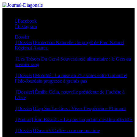
Facebook
Instagram
Dossier
[Dossier] Protection Naturelle : le projet de Parc Naturel
Régional Astarac
20 juillet 2026
[Les Trésors Du Gers] Souveraineté alimentaire : le Gers au
premier rang
6 juillet 2026
[Dossier] Mobilité : La mise en 2×2 voies entre Gimont et
l’Isle-Jourdain progresse à grands pas
29 juin 2026
[Dossier] Émilie Cella, nouvelle présidente de J’achète à
L’Isle
25 juin 2026
[Dossier] Cap Sur Le Gers : Vivez l’expérience Plaimont
24 juin 2026
[Portrait] Éric Bizard : « Le plus important c’est le collectif »
22 juin 2026
[Dossier] Dream’s Coffee : comme on aime
5 mai 2026