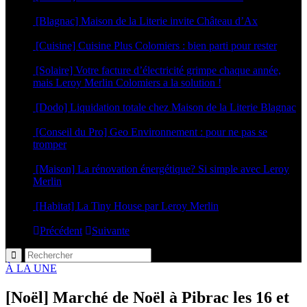
6 mars 2025
[Blagnac] Maison de la Literie invite Château d’Ax
5 mars 2025
[Cuisine] Cuisine Plus Colomiers : bien parti pour rester
17 janvier 2025
[Solaire] Votre facture d’électricité grimpe chaque année,
mais Leroy Merlin Colomiers a la solution !
18 septembre 2024
[Dodo] Liquidation totale chez Maison de la Literie Blagnac
4 septembre 2024
[Conseil du Pro] Geo Environnement : pour ne pas se
tromper
18 avril 2024
[Maison] La rénovation énergétique? Si simple avec Leroy
Merlin
6 septembre 2023
[Habitat] La Tiny House par Leroy Merlin
4 mai 2023
Précédent
Suivante
À LA UNE
[Noël] Marché de Noël à Pibrac les 16 et