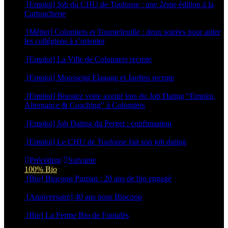
[Emploi] Job du CHU de Toulouse : une 2ème édition à la
Cartoucherie
16 février 2026
[Métier] Colomiers et Tournefeuille : deux soirées pour aider
les collégiens à s’orienter
3 février 2026
[Emploi] La Ville de Colomiers recrute
5 novembre 2025
[Emploi] Mousseigt Elagage et Jardins recrute
17 septembre 2025
[Emploi] Boostez votre avenir lors du Job Dating “Emploi,
Alternance & Coaching” à Colomiers
23 avril 2025
[Emploi] Job Dating du Perget : confirmation
14 avril 2025
[Emploi] Le CHU de Toulouse fait son job dating
19 février 2025
Précédent
Suivante
100% Bio
[Bio] Biocoop Purpan : 20 ans de bio engagé
16 juin 2026
[Anniversaire] 40 ans pour Biocoop
15 juin 2026
[Bio] La Ferme Bio de Fontalès
27 avril 2026