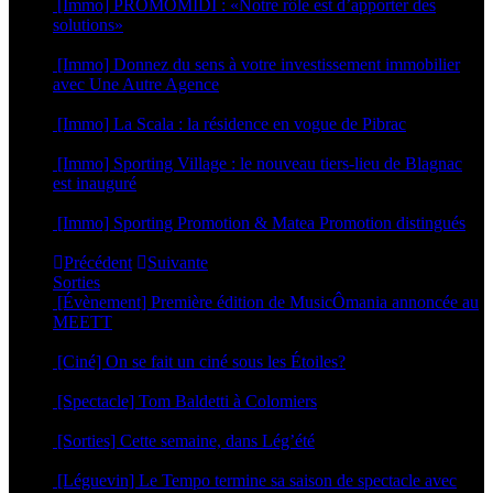
[Immo] PROMOMIDI : «Notre rôle est d’apporter des
solutions»
23 septembre 2024
[Immo] Donnez du sens à votre investissement immobilier
avec Une Autre Agence
29 novembre 2023
[Immo] La Scala : la résidence en vogue de Pibrac
21 avril 2023
[Immo] Sporting Village : le nouveau tiers-lieu de Blagnac
est inauguré
18 octobre 2022
[Immo] Sporting Promotion & Matea Promotion distingués
23 septembre 2022
Précédent
Suivante
Sorties
[Évènement] Première édition de MusicÔmania annoncée au
MEETT
29 juillet 2026
[Ciné] On se fait un ciné sous les Étoiles?
23 juillet 2026
[Spectacle] Tom Baldetti à Colomiers
23 juillet 2026
[Sorties] Cette semaine, dans Lég’été
15 juillet 2026
[Léguevin] Le Tempo termine sa saison de spectacle avec