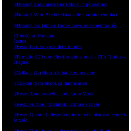
[Dossier] Boulangerie Pierre Baux : 4 générations
4 mai 2026
[Dossier] Marie Blachère Beauzelle : parfaitement placé
30 avril 2026
[Dossier] Les Tabliers Toqués : savoureusement toqués
29 avril 2026
Précédent
Suivante
Restos
[Resto] La pizza ça va deux minutes
2 juillet 2026
[Formation] 20 nouvelles formations pour le CFA Toulouse-
Blagnac
19 juin 2026
[Grillades] La Maison Sabathé en mode été
17 juin 2026
[Cocktail] Sans alcool, ça marche aussi
16 juin 2026
[Resto] Toute nouvelle cantine pour Minjat
11 juin 2026
[Resto Du Mois ] Mattarello : comme en Italie
8 juin 2026
[Resto] Quentin Pellestor-Veyrier remet le bistrot au centre de
la table
3 juin 2026
[Resto] O Sel Fou c’est désormais aussi le lundi midi