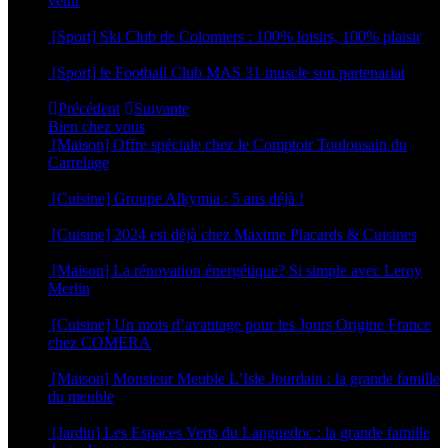
venir
12 mars 2026
[Sport] Ski Club de Colomiers : 100% loisirs, 100% plaisir
9 mars 2026
[Sport] le Football Club MAS 31 muscle son partenariat
5 mars 2026
Précédent
Suivante
Bien chez vous
[Maison] Offre spéciale chez le Comptoir Toulousain du
Carrelage
4 juin 2025
[Cuisine] Groupe Alkymia : 5 ans déjà !
9 avril 2025
[Cuisine] 2024 est déjà chez Maxime Placards & Cuisines
28 novembre 2023
[Maison] La rénovation énergétique? Si simple avec Leroy
Merlin
6 septembre 2023
[Cuisine] Un mois d’avantage pour les Jours Origine France
chez COMERA
2 mars 2023
[Maison] Monsieur Meuble L’Isle Jourdain : la grande famille
du meuble
25 août 2022
[Jardin] Les Espaces Verts du Languedoc : la grande famille