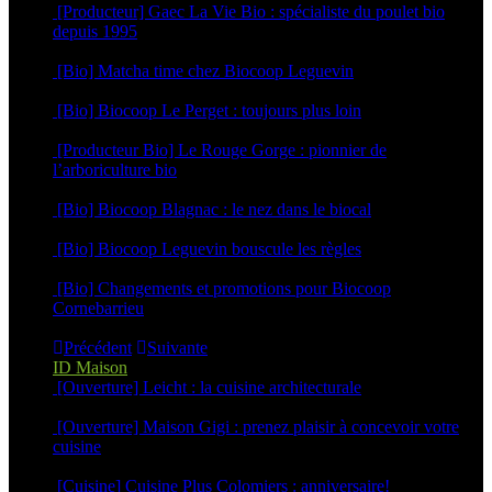
[Producteur] Gaec La Vie Bio : spécialiste du poulet bio
depuis 1995
26 mars 2026
[Bio] Matcha time chez Biocoop Leguevin
15 décembre 2025
[Bio] Biocoop Le Perget : toujours plus loin
10 décembre 2025
[Producteur Bio] Le Rouge Gorge : pionnier de
l’arboriculture bio
3 novembre 2025
[Bio] Biocoop Blagnac : le nez dans le biocal
30 octobre 2025
[Bio] Biocoop Leguevin bouscule les règles
16 octobre 2025
[Bio] Changements et promotions pour Biocoop
Cornebarrieu
1 septembre 2025
Précédent
Suivante
ID Maison
[Ouverture] Leicht : la cuisine architecturale
22 avril 2025
[Ouverture] Maison Gigi : prenez plaisir à concevoir votre
cuisine
12 mars 2025
[Cuisine] Cuisine Plus Colomiers : anniversaire!