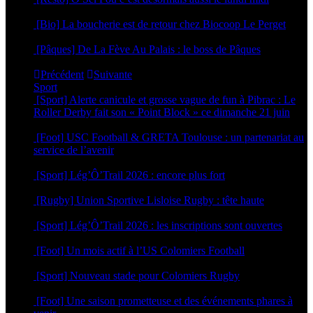
30 avril 2026
[Bio] La boucherie est de retour chez Biocoop Le Perget
24 mars 2026
[Pâques] De La Fève Au Palais : le boss de Pâques
20 mars 2026
Précédent
Suivante
Sport
[Sport] Alerte canicule et grosse vague de fun à Pibrac : Le
Roller Derby fait son « Point Block » ce dimanche 21 juin
18 juin 2026
[Foot] USC Football & GRETA Toulouse : un partenariat au
service de l’avenir
17 juin 2026
[Sport] Lég’Ô’Trail 2026 : encore plus fort
16 juin 2026
[Rugby] Union Sportive Lisloise Rugby : tête haute
5 juin 2026
[Sport] Lég’Ô’Trail 2026 : les inscriptions sont ouvertes
4 mai 2026
[Foot] Un mois actif à l’US Colomiers Football
22 avril 2026
[Sport] Nouveau stade pour Colomiers Rugby
1 avril 2026
[Foot] Une saison prometteuse et des événements phares à