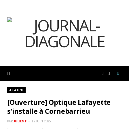
F
I
a
n
À LA UNE
[Ouverture] Optique Lafayette
c
s
s’installe à Cornebarrieu
e
t
PAR
JULIEN F
12 JUIN 2025