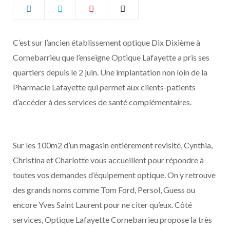
b
a
o
g
C’est sur l’ancien établissement optique Dix Dixième à
Cornebarrieu que l’enseigne Optique Lafayette a pris ses
o
r
quartiers depuis le 2 juin. Une implantation non loin de la
k
a
Pharmacie Lafayette qui permet aux clients-patients
d’accéder à des services de santé complémentaires.
m
Sur les 100m2 d’un magasin entièrement revisité, Cynthia,
Christina et Charlotte vous accueillent pour répondre à
toutes vos demandes d’équipement optique. On y retrouve
des grands noms comme Tom Ford, Persol, Guess ou
encore Yves Saint Laurent pour ne citer qu’eux. Côté
services, Optique Lafayette Cornebarrieu propose la très