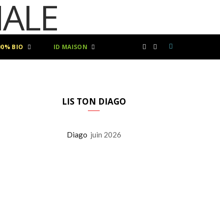
00% BIO
ID MAISON
F
I
a
n
c
s
LIS TON DIAGO
e
t
Diago
juin 2026
b
a
o
g
o
r