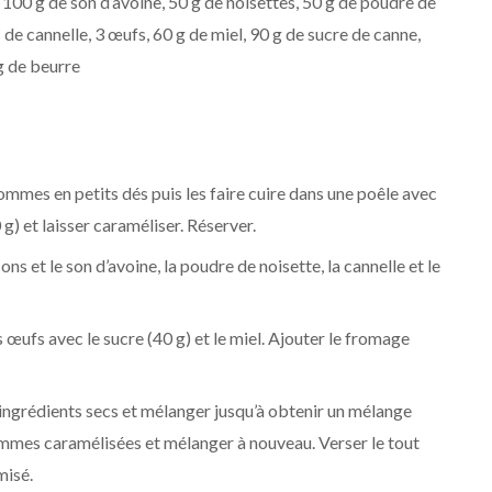
 100 g de son d’avoine, 50 g de noisettes, 50 g de poudre de
c de cannelle, 3 œufs, 60 g de miel, 90 g de sucre de canne,
g de beurre
ommes en petits dés puis les faire cuire dans une poêle avec
g) et laisser caraméliser. Réserver.
ns et le son d’avoine, la poudre de noisette, la cannelle et le
s œufs avec le sucre (40 g) et le miel. Ajouter le fromage
 ingrédients secs et mélanger jusqu’à obtenir un mélange
mmes caramélisées et mélanger à nouveau. Verser le tout
misé.