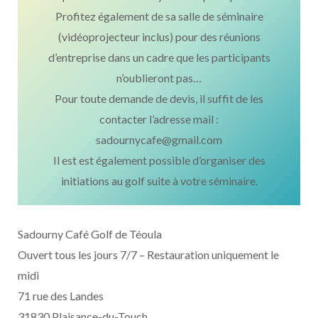
Profitez également de sa salle de séminaire
(vidéoprojecteur inclus) pour des réunions
d’entreprise dans un cadre que les participants
n’oublieront pas…
Pour toute demande de devis, il suffit de les
contacter l’adresse mail :
sadournycafe@gmail.com
Il est est également possible d’organiser des
initiations au golf suite à votre séminaire.
Sadourny Café Golf de Téoula
Ouvert tous les jours 7/7 – Restauration uniquement le
midi
71 rue des Landes
31830 Plaisance-du-Touch