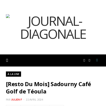
F
I
a
n
À LA UNE
[Resto Du Mois] Sadourny Café
c
s
Golf de Téoula
e
t
PAR
JULIEN F
22 AVRIL 2024