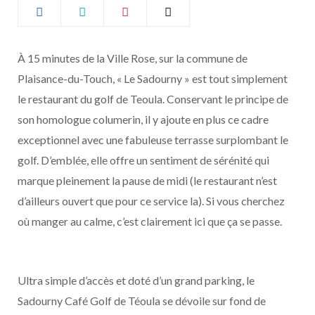
b
a
o
g
À 15 minutes de la Ville Rose, sur la commune de
Plaisance-du-Touch, « Le Sadourny » est tout simplement
o
r
le restaurant du golf de Teoula. Conservant le principe de
k
a
son homologue columerin, il y ajoute en plus ce cadre
exceptionnel avec une fabuleuse terrasse surplombant le
m
golf. D’emblée, elle offre un sentiment de sérénité qui
marque pleinement la pause de midi (le restaurant n’est
d’ailleurs ouvert que pour ce service la). Si vous cherchez
où manger au calme, c’est clairement ici que ça se passe.
Ultra simple d’accès et doté d’un grand parking, le
Sadourny Café Golf de Téoula se dévoile sur fond de